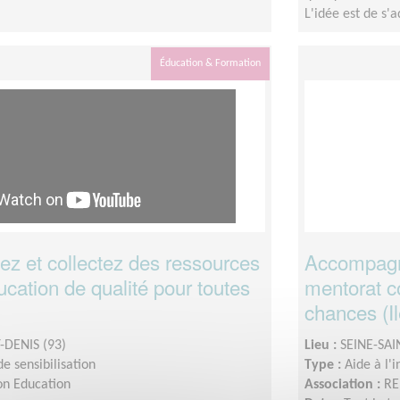
L'idée est de s'
Éducation & Formation
 et collectez des ressources
Accompagn
cation de qualité pour toutes
mentorat co
chances (I
-DENIS (93)
Lieu :
SEINE-SAI
e sensibilisation
Type :
Aide à l'
on Education
Association :
RE