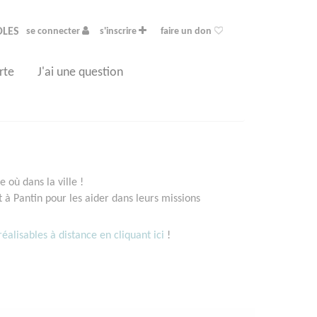
OLES
se connecter
s'inscrire
faire un don
rte
J'ai une question
 où dans la ville !
à Pantin pour les aider dans leurs missions
éalisables à distance en cliquant ici
!