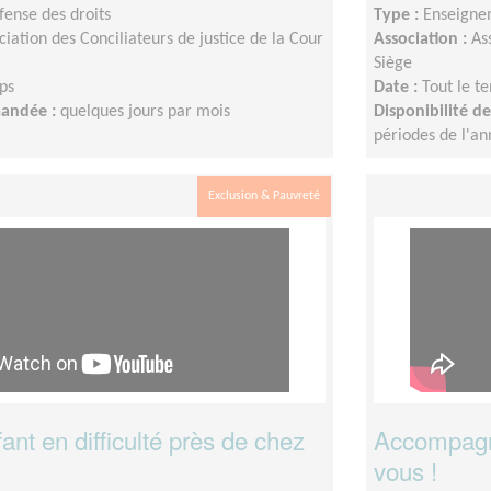
fense des droits
Type :
Enseigne
ciation des Conciliateurs de justice de la Cour
Association :
As
Siège
ps
Date :
Tout le t
mandée :
quelques jours par mois
Disponibilité 
périodes de l'a
Exclusion & Pauvreté
ant en difficulté près de chez
Accompagne
vous !