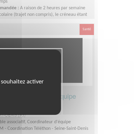
emps
demandée :
A raison de 2 heures par semaine
colaire (trajet non compris), le créneau étant
r le lycée. Nous fonctionnons sur le calendrier
cances sont donc préservées.
Santé
 souhaitez activer
e départemental d’équipe
éléthon
NT-DENIS (93)
le associatif, Coordinateur d'équipe
M - Coordination Téléthon - Seine-Saint-Denis