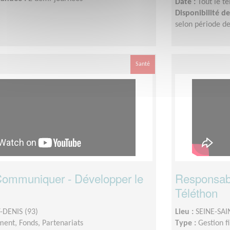
Date :
Tout le t
Disponibilité 
selon période de
Santé
 Communiquer - Développer le
Responsable
Téléthon
-DENIS (93)
Lieu :
SEINE-SAI
ent, Fonds, Partenariats
Type :
Gestion f