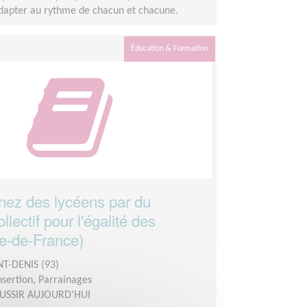
adapter au rythme de chacun et chacune.
Éducation & Formation
ez des lycéens par du
llectif pour l'égalité des
le-de-France)
NT-DENIS (93)
insertion, Parrainages
USSIR AUJOURD'HUI