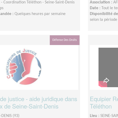
- Coordination Téléthon - Seine-Saint-Denis
Association :
AF
ps
Date :
Tout le t
mandée :
Quelques heures par semaine
Disponibilité 
selon la période
Défense Des Droits
 de justice - aide juridique dans
Equipier R
ux de Seine-Saint-Denis
Téléthon
-DENIS (93)
Lieu :
SEINE-SAI