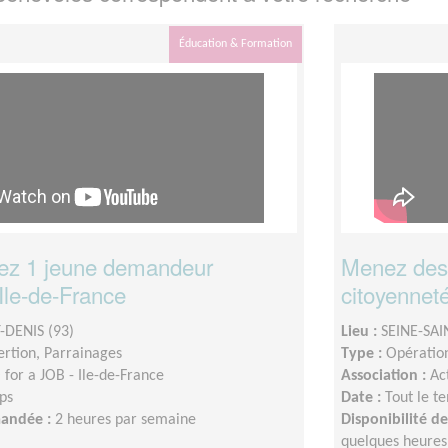
Éducation & Formation
z 1 jeune demandeur
Menez des 
Ile-de-France
citoyenneté 
-DENIS (93)
Lieu :
SEINE-SAI
sertion, Parrainages
Type :
Opération
for a JOB - Ile-de-France
Association :
Ac
ps
Date :
Tout le t
mandée :
2 heures par semaine
Disponibilité 
quelques heures