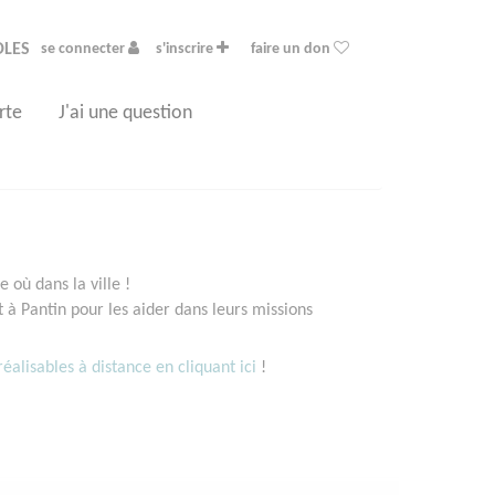
OLES
se connecter
s'inscrire
faire un don
rte
J'ai une question
 où dans la ville !
à Pantin pour les aider dans leurs missions
éalisables à distance en cliquant ici
!