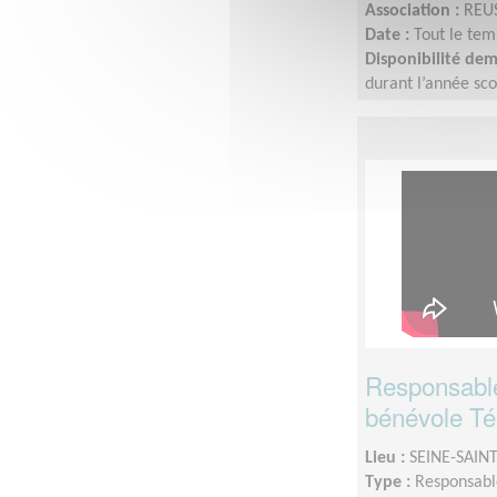
Association :
REU
Date :
Tout le tem
Disponibilité de
durant l’année sco
fixé et défini par 
scolaire, vos vaca
Responsable
bénévole Té
Lieu :
SEINE-SAINT
Type :
Responsable