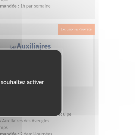
demandée :
1h par semaine
Exclusion & Pauvreté
 souhaitez activer
local département 93
NT-DENIS (93)
le associatif, Coordinateur d'équipe
s Auxiliaires des Aveugles
emps
demandée :
2 demi-journées