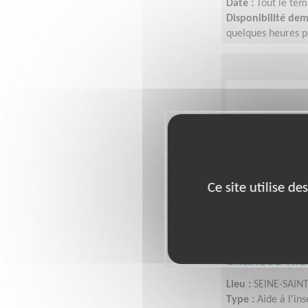
Date :
Tout le tem
Disponibilité de
quelques heures p
L'idée est de s'a
Ce site utilise d
Accompagne
mentorat coll
chances (Il
Lieu :
SEINE-SAINT
Type :
Aide à l'in