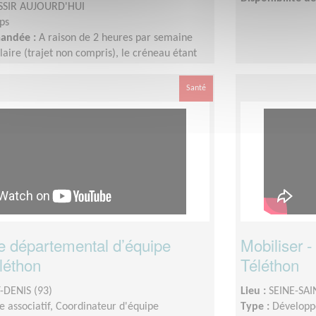
SSIR AUJOURD'HUI
ps
mandée :
A raison de 2 heures par semaine
laire (trajet non compris), le créneau étant
le lycée. Nous fonctionnons sur le calendrier
nces sont donc préservées.
Santé
 départemental d’équipe
Mobiliser 
léthon
Téléthon
-DENIS (93)
Lieu :
SEINE-SAI
 associatif, Coordinateur d'équipe
Type :
Développ