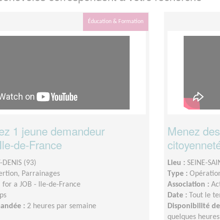
Éducation & Formation
z 1 jeune demandeur
Menez des 
Ile-de-France
citoyenneté 
-DENIS (93)
Lieu :
SEINE-SAI
sertion, Parrainages
Type :
Opération
for a JOB - Ile-de-France
Association :
Ac
ps
Date :
Tout le t
mandée :
2 heures par semaine
Disponibilité 
quelques heures