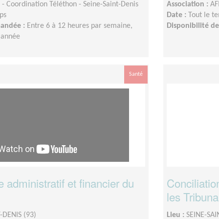
- Coordination Téléthon - Seine-Saint-Denis
Association :
AF
ps
Date :
Tout le t
mandée :
Entre 6 à 12 heures par semaine,
Disponibilité 
l'année
Santé
administratif et financier du
Conciliatio
les Tribun
-DENIS (93)
Lieu :
SEINE-SAI