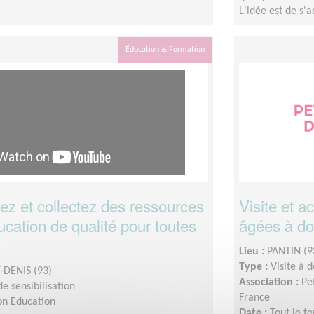
L'idée est de s'
Éducation & Formation
 et collectez des ressources
Visite et 
cation de qualité pour toutes
âgées à do
Lieu :
PANTIN (9
Type :
Visite à 
-DENIS (93)
Association :
Pe
e sensibilisation
France
on Education
Date :
Tout le t