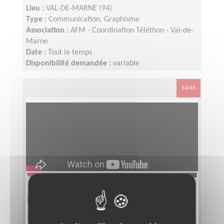
Lieu :
VAL-DE-MARNE (94)
Type :
Communication, Graphisme
Association :
AFM - Coordination Téléthon - Val-de-
Marne
Date :
Tout le temps
Disponibilité demandée :
variable
Santé
Equipier Régional Pôle Formation
pour le Téléthon