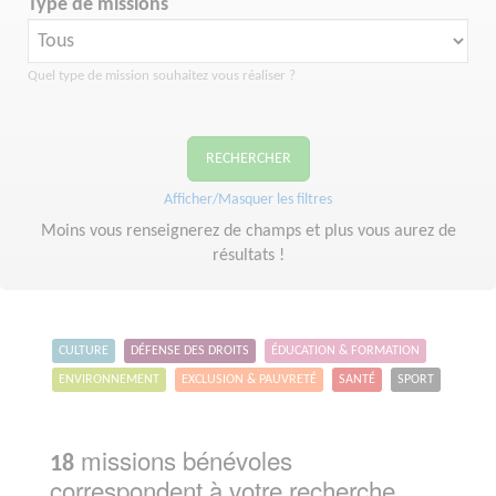
Type de missions
Quel type de mission souhaitez vous réaliser ?
RECHERCHER
Afficher/Masquer les filtres
Moins vous renseignerez de champs et plus vous aurez de
résultats !
CULTURE
DÉFENSE DES DROITS
ÉDUCATION & FORMATION
ENVIRONNEMENT
EXCLUSION & PAUVRETÉ
SANTÉ
SPORT
missions bénévoles
18
correspondent à votre recherche