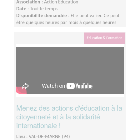
Association :
Action Education
Date :
Tout le temps
Disponibilité demandée :
Elle peut varier. Ce peut
être quelques heures par mois à quelques heures
par semaine ! L'idée est de s'adapter au rythme de
chacun et chacune.
Éducation & Formation
Menez des actions d'éducation à la
citoyenneté et à la solidarité
internationale !
Lieu :
VAL-DE-MARNE (94)