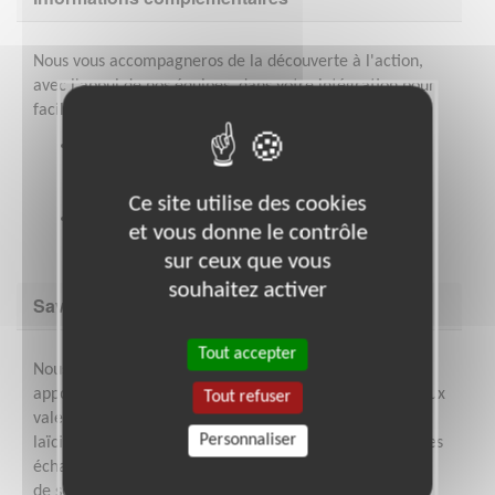
Nous vous accompagneros de la découverte à l'action,
avec l'appui de nos équipes, dans votre intégration pour
faciliter votre engagement :
Notre organisation propose de nombreuses
ressources pour mener ses actions, pour
s'informer et se former!
Ce site utilise des cookies
Nous mobilisons nos équipes bénévoles pour
et vous donne le contrôle
partager autour de nos pratiiques.
sur ceux que vous
souhaitez activer
Savoir être & compétences
Tout accepter
Nous partons du principe que tout le monde peut
apporter sa pierre à l'édifice dès lors que l'on adhère aux
Tout refuser
valeurs de l'organisation et respecte les principes de
Personnaliser
laïcité, de liberté d’opinion et de respect mutuel dans ses
échanges avec autrui et dans le cadre de la réalisation
de son activité.