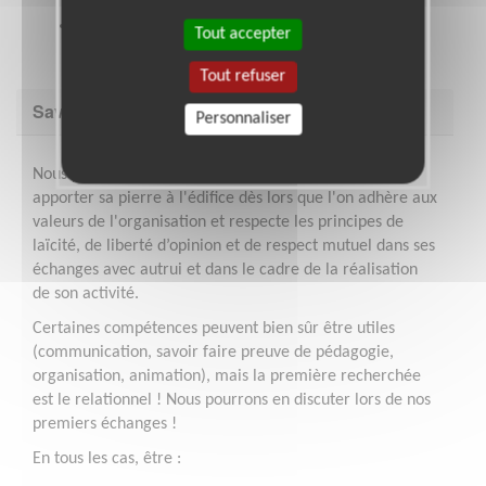
s'informer et se former!
Nous mobilisons nos équipes bénévoles pour
Tout accepter
partager autour de nos pratiiques.
Tout refuser
Savoir être & compétences
Personnaliser
Nous partons du principe que tout le monde peut
apporter sa pierre à l'édifice dès lors que l'on adhère aux
valeurs de l'organisation et respecte les principes de
laïcité, de liberté d’opinion et de respect mutuel dans ses
échanges avec autrui et dans le cadre de la réalisation
de son activité.
Certaines compétences peuvent bien sûr être utiles
(communication, savoir faire preuve de pédagogie,
organisation, animation), mais la première recherchée
est le relationnel ! Nous pourrons en discuter lors de nos
premiers échanges !
En tous les cas, être :