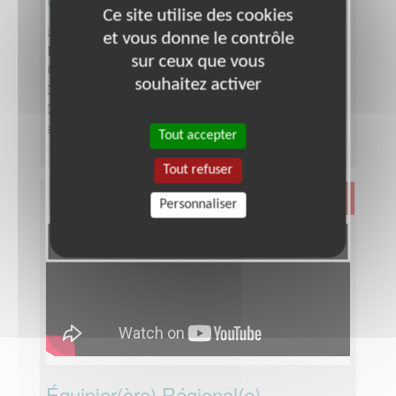
Ce site utilise des cookies
Lieu :
RHONE (69)
et vous donne le contrôle
Type :
Aide au déplacement
sur ceux que vous
Association :
Les Auxiliaires des Aveugles
souhaitez activer
Date :
Tout le temps
Disponibilité demandée :
Quelques heures par
semaine
Tout accepter
Tout refuser
Santé
Personnaliser
Équipier(ère) Régional(e)