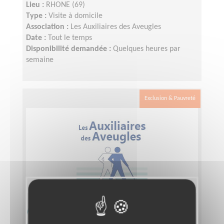
Lieu :
RHONE (69)
Type :
Visite à domicile
Association :
Les Auxiliaires des Aveugles
Date :
Tout le temps
Disponibilité demandée :
Quelques heures par
semaine
Exclusion & Pauvreté
Accompagnement de déficients
visuels 69