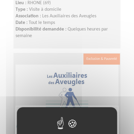
Lieu :
RHONE (69)
Type :
Visite à domicile
Association :
Les Auxiliaires des Aveugles
Date :
Tout le temps
Disponibilité demandée :
Quelques heures par
semaine
Exclusion & Pauvreté
Accompagnement de déficients
visuels 69