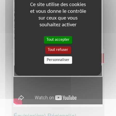
Ce site utilise des cookies
Lieu :
RHONE (69)
et vous donne le contrôle
Type :
Aide au déplacement
sur ceux que vous
Association :
Les Auxiliaires des Aveugles
souhaitez activer
Date :
Tout le temps
Disponibilité demandée :
Quelques heures par
semaine
Tout accepter
Tout refuser
Santé
Personnaliser
Équipier(ère) Régional(e)