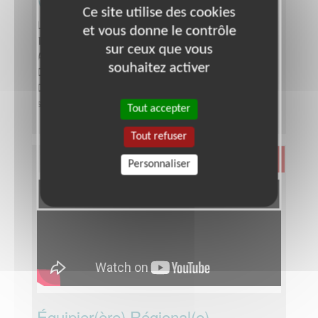
Ce site utilise des cookies
Lieu :
RHONE (69)
et vous donne le contrôle
Type :
Aide au déplacement
sur ceux que vous
Association :
Les Auxiliaires des Aveugles
souhaitez activer
Date :
Tout le temps
Disponibilité demandée :
Quelques heures par
semaine
Tout accepter
Tout refuser
Santé
Personnaliser
Équipier(ère) Régional(e)