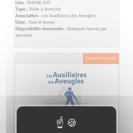
Lieu :
RHONE (69)
Type :
Visite à domicile
Association :
Les Auxiliaires des Aveugles
Date :
Tout le temps
Disponibilité demandée :
Quelques heures par
semaine
Exclusion & Pauvreté
Accompagnement de déficients
visuels 69