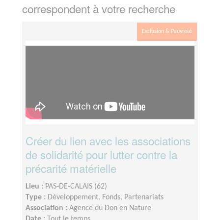
correspondent à votre recherche
Exclusion & Pauvreté
Créer du lien avec les associations
de solidarité pour lutter contre la
précarité matérielle
Lieu :
PAS-DE-CALAIS (62)
Type :
Développement, Fonds, Partenariats
Association :
Agence du Don en Nature
Date :
Tout le temps