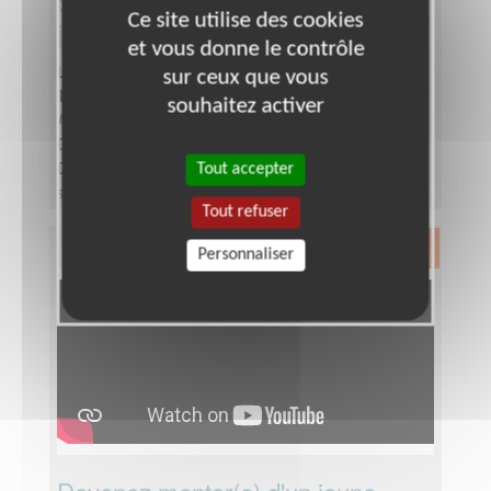
d'association pour soutenir les
Ce site utilise des cookies
jeunes dans leur scolarité !
et vous donne le contrôle
Lieu :
BOULOGNE SUR MER (62200)
sur ceux que vous
Type :
Accompagnement scolaire
souhaitez activer
Association :
Entraide Scolaire Amicale - Siège
Date :
Tout le temps
Tout accepter
Disponibilité demandée :
une demi journée par
semaine
Tout refuser
Exclusion & Pauvreté
Personnaliser