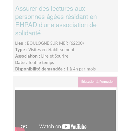
Assurer des lectures aux
personnes âgées résidant en
EHPAD d'une association de
solidarité
Lieu :
BOULOGNE SUR MER (62200)
Type :
Visites en établissement
Association :
Lire et Sourire
Date :
Tout le temps
Disponibilité demandée :
1 à 4h par mois
Éducation & Formation