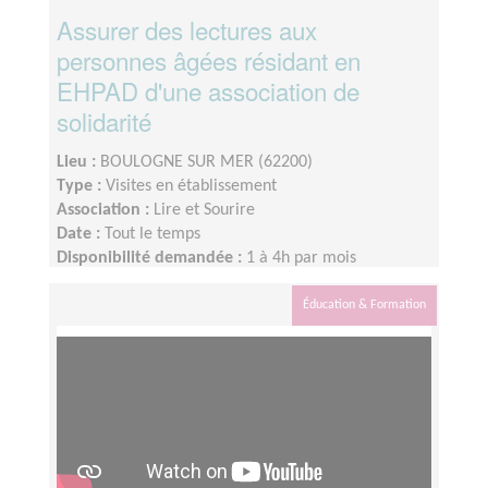
Assurer des lectures aux
personnes âgées résidant en
EHPAD d'une association de
solidarité
Lieu :
BOULOGNE SUR MER (62200)
Type :
Visites en établissement
Association :
Lire et Sourire
Date :
Tout le temps
Disponibilité demandée :
1 à 4h par mois
Éducation & Formation