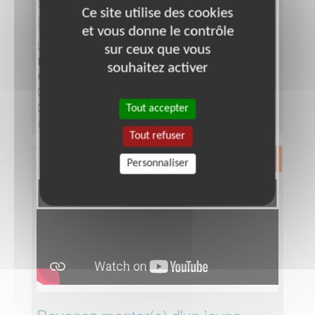
d'association pour soutenir les
Ce site utilise des cookies
jeunes dans leur scolarité !
et vous donne le contrôle
Lieu :
BOULOGNE SUR MER (62200)
sur ceux que vous
Type :
Accompagnement scolaire
souhaitez activer
Association :
Entraide Scolaire Amicale - Siège
Date :
Tout le temps
Tout accepter
Disponibilité demandée :
une demi journée par
semaine
Tout refuser
Exclusion & Pauvreté
Personnaliser