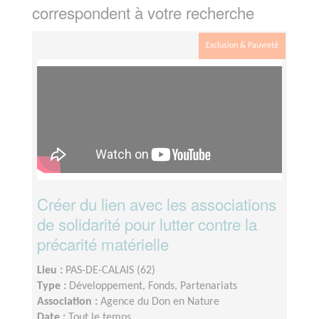
correspondent à votre recherche
Exclusion & Pauvreté
Créer du lien avec les associations
de solidarité pour lutter contre la
précarité matérielle
Lieu :
PAS-DE-CALAIS (62)
Type :
Développement, Fonds, Partenariats
Association :
Agence du Don en Nature
Date :
Tout le temps