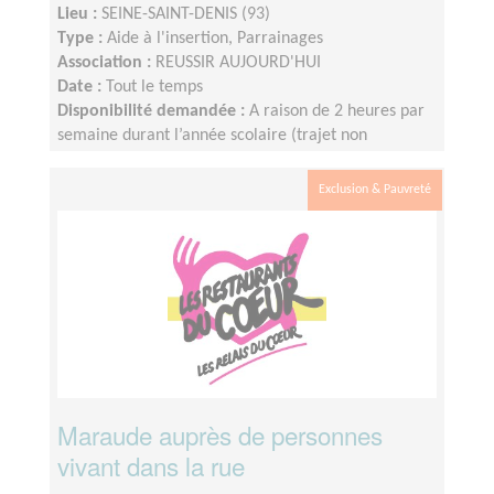
Lieu :
SEINE-SAINT-DENIS (93)
Type :
Aide à l'insertion, Parrainages
Association :
REUSSIR AUJOURD'HUI
Date :
Tout le temps
Disponibilité demandée :
A raison de 2 heures par
semaine durant l’année scolaire (trajet non
compris), le créneau étant fixé et défini par le lycée.
Nous fonctionnons sur le calendrier scolaire, vos
Exclusion & Pauvreté
vacances sont donc préservées.
Maraude auprès de personnes
vivant dans la rue