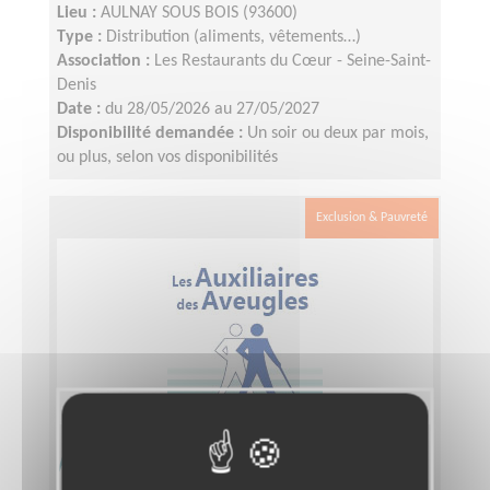
Lieu :
AULNAY SOUS BOIS (93600)
Type :
Distribution (aliments, vêtements…)
Association :
Les Restaurants du Cœur - Seine-Saint-
Denis
Date :
du 28/05/2026 au 27/05/2027
Disponibilité demandée :
Un soir ou deux par mois,
ou plus, selon vos disponibilités
Exclusion & Pauvreté
Animateur local département 93