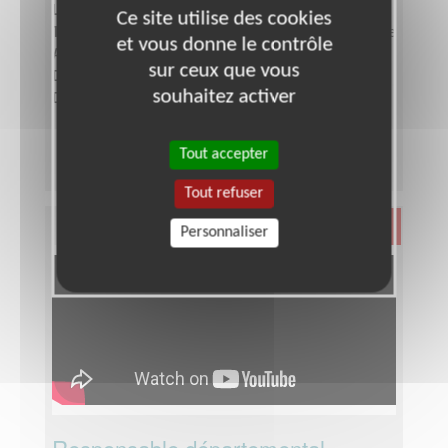
Lieu :
SEINE-SAINT-DENIS (93)
Ce site utilise des cookies
Type :
Responsable associatif, Coordinateur d'équipe
et vous donne le contrôle
Association :
Les Auxiliaires des Aveugles
sur ceux que vous
Date :
Tout le temps
souhaitez activer
Disponibilité demandée :
2 demi-journées
Tout accepter
Tout refuser
Santé
Personnaliser