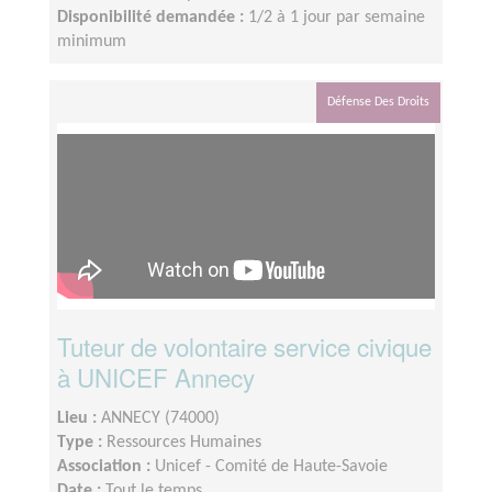
Disponibilité demandée :
1/2 à 1 jour par semaine
minimum
Défense Des Droits
Tuteur de volontaire service civique
à UNICEF Annecy
Lieu :
ANNECY (74000)
Type :
Ressources Humaines
Association :
Unicef - Comité de Haute-Savoie
Date :
Tout le temps