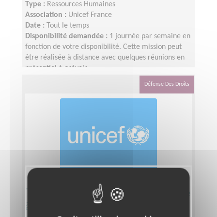
Type :
Ressources Humaines
Association :
Unicef France
Date :
Tout le temps
Disponibilité demandée :
1 journée par semaine en
fonction de votre disponibilité. Cette mission peut
être réalisée à distance avec quelques réunions en
présentiel à prévoir
Défense Des Droits
Tuteur de volontaire service civique
à UNICEF Annecy