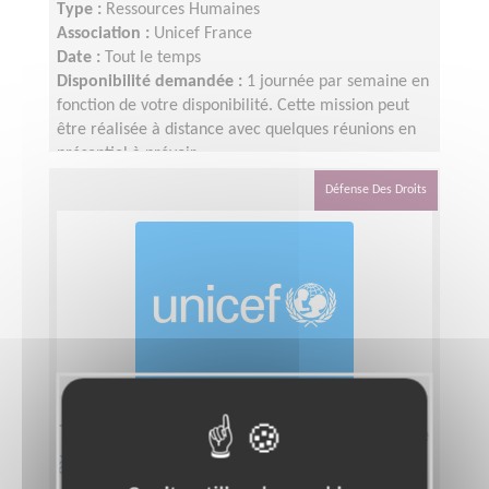
Type :
Ressources Humaines
Association :
Unicef France
Date :
Tout le temps
Disponibilité demandée :
1 journée par semaine en
fonction de votre disponibilité. Cette mission peut
être réalisée à distance avec quelques réunions en
présentiel à prévoir
Défense Des Droits
Tuteur de volontaire service civique
à UNICEF Annecy