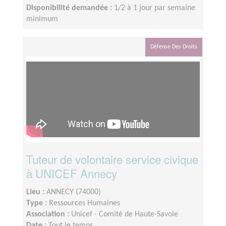
Disponibilité demandée :
1/2 à 1 jour par semaine
minimum
Défense Des Droits
Tuteur de volontaire service civique
à UNICEF Annecy
Lieu :
ANNECY (74000)
Type :
Ressources Humaines
Association :
Unicef - Comité de Haute-Savoie
Date :
Tout le temps