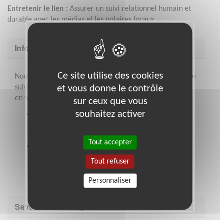
Entretenir le lien :
Assurer un suivi relationnel humain et
durable avec les médias et les notaires locaux.
Informations complémentaires
Ce site utilise des cookies
Nous assurons votre formation et la co-construction et le
et vous donne le contrôle
suivi des actions que nous mettrons en place ensemble
en fonction de votre disponibilité :
sur ceux que vous
souhaitez activer
Une formation de base “Libéralités”, puis
formation sur 3 mois à raison d’une réunion par
mois par Kit (adaptable en fonction du profil).
Tout accepter
En tant que bénévole, vous serez intégré à la
dynamique de réseau et recevrez également les
Tout refuser
informations du réseau et les formations
proposées.
Personnaliser
Savoir être & compétences