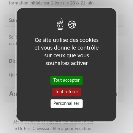
formation initiale sur 2 jours le 20 & 21 juin.
Savoir être & compétences
Solidité psychologique, empathie et assiduité sont des
Ce site utilise des cookies
qualités indispensables pour exercer ce bénévolat.
et vous donne le contrôle
sur ceux que vous
Disponibilité demandée
souhaitez activer
Quelques heures par semaine
Tout accepter
Association : La Chaîne de l'Espoir
Tout refuser
Personnaliser
La Chaîne de l’Espoir est une ONG
internationale fondée en 1994 par le Pr
Alain Deloche et aujourd’hui présidée par
le Dr Eric Cheysson; Elle a pour vocation