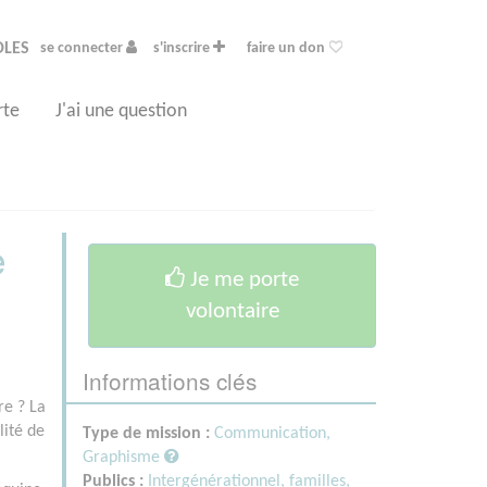
OLES
se connecter
s'inscrire
faire un don
rte
J'ai une question
e
Je me porte
volontaire
Informations clés
re ? La
lité de
Type de mission :
Communication,
Graphisme
Publics :
Intergénérationnel, familles,