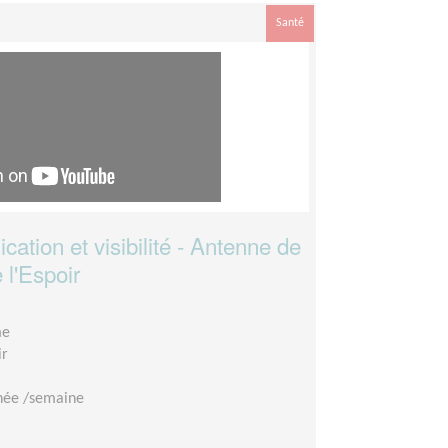
Santé
tion et visibilité - Antenne de
 l'Espoir
me
ir
née /semaine