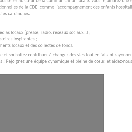
vous serez au cœur de la communication locale. Vous rejoindrez une 
ptionnelles de la CDE, comme l’accompagnement des enfants hospitali
dies cardiaques.
dias locaux (presse, radio, réseaux sociaux…) ;
toires inspirantes ;
nts locaux et des collectes de fonds.
re et souhaitez contribuer à changer des vies tout en faisant rayonne
ous ! Rejoignez une équipe dynamique et pleine de cœur, et aidez-nous
.