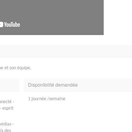
ne et son équipe.
Disponibilité demandée
1 journée /semaine
nnecté -
 esprit
médias -
is des