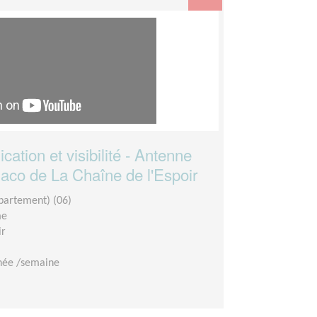
tion et visibilité - Antenne
aco de La Chaîne de l'Espoir
partement) (06)
me
ir
née /semaine