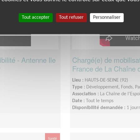
Tout accepter
Tout refuser
Personnaliser
ilité - Antenne Ile
Chargé(e) de mobilisat
r
France de La Chaîne d
Lieu :
HAUTS-DE-SEINE (92)
Type :
Développement, Fonds, Pa
Association :
La Chaîne de l'Espo
Date :
Tout le temps
Disponibilité demandée :
1 jour
Santé