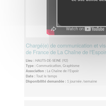
Chargé(e) de communication et visib
de France de La Chaîne de l'Espoi
Lieu :
HAUTS-DE-SEINE (92)
Type :
Communication, Graphisme
Association :
La Chaîne de l'Espoir
Date :
Tout le temps
Disponibilité demandée :
1 journée /semaine