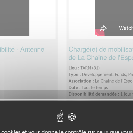
bilité - Antenne
Chargé(e) de mobilisat
de La Chaine de l'Espo
Lieu :
TARN (81)
Type :
Développement, Fonds, Pa
Association :
La Chaîne de l'Espo
Date :
Tout le temps
Disponibilité demandée :
1 jour
Santé
es cookies et vous donne le contrôle sur ceux que vous