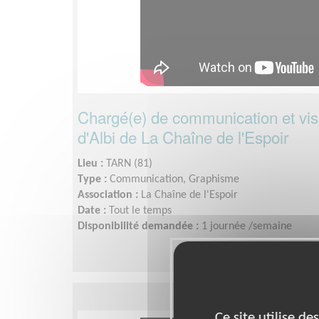
Chargé(e) de communication et visi
d'Albi de La Chaîne de l'Espoir
Lieu :
TARN (81)
Type :
Communication, Graphisme
Association :
La Chaîne de l'Espoir
Date :
Tout le temps
Disponibilité demandée :
1 journée /semaine
Ce site utilise d