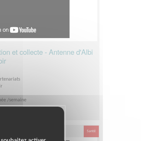
ion et collecte - Antenne d'Albi
ir
rtenariats
ir
née /semaine
Santé
 souhaitez activer