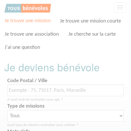
Panneau de gestion des cookies
Affic
la
navig
Je trouve une mission
Je trouve une mission courte
Je trouve une association
Je cherche sur la carte
J'ai une question
Je deviens bénévole
Code Postal / Ville
A quel endroit souhaitez-vous agir ?
Type de missions
Quel type de mission souhaitez vous réaliser ?