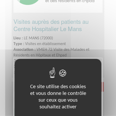
Visites auprès des patients au
Centre Hospitalier Le Mans
Lieu :
LE MANS (72000)
Type :
Visites en établissement
Association :
VMEH 72 Visite des Malades et
Résidents en Hôpitaux et Ehpad
Date :
Tout le temps
Disponibilité demandée :
une fois par semaine ou
par quinzaine
Ce site utilise des cookies
Santé
et vous donne le contrôle
sur ceux que vous
souhaitez activer