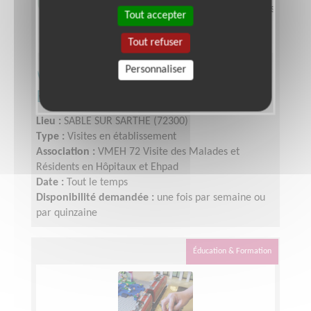
Tout accepter
Tout refuser
Personnaliser
Visiteur auprès de résidents en
Ehpad
Lieu :
SABLE SUR SARTHE (72300)
Type :
Visites en établissement
Association :
VMEH 72 Visite des Malades et
Résidents en Hôpitaux et Ehpad
Date :
Tout le temps
Disponibilité demandée :
une fois par semaine ou
par quinzaine
Éducation & Formation