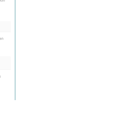
ion
an
s