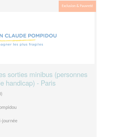
Exclusion & Pauvreté
 sorties minibus (personnes
de handicap) - Paris
0)
Pompidou
-journée