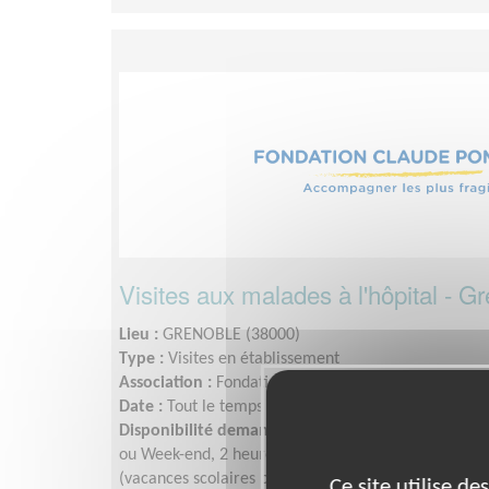
Visites aux malades à l'hôpital - G
Lieu :
GRENOBLE (38000)
Type :
Visites en établissement
Association :
Fondation Claude Pompidou
Date :
Tout le temps
Disponibilité demandée :
Une fois par semaine ou 
ou Week-end, 2 heures, l'après-midi, avec 1 an au
(vacances scolaires prises en compte).
Ce site utilise d