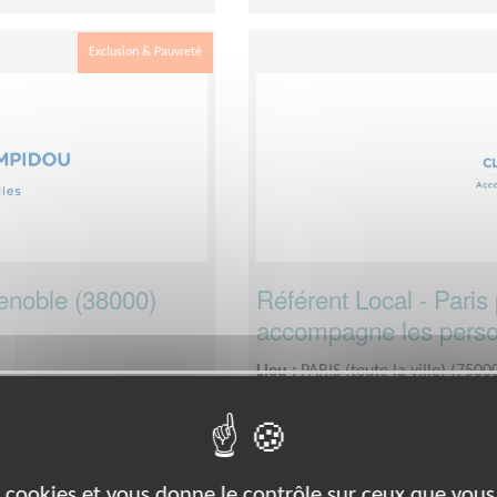
Exclusion & Pauvreté
renoble (38000)
Référent Local - Paris
accompagne les person
Lieu :
PARIS (toute la ville) (7500
Type :
Responsable associatif, C
Association :
Fondation Claude 
par quinzaine, en semaine
Date :
Tout le temps
 moins d'engagement
Disponibilité demandée :
A défi
es cookies et vous donne le contrôle sur ceux que vous
d'engagement (en dehors des vac