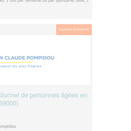
es, 1 fois par semaine ou par quinzaine, avec 1
Exclusion & Pauvreté
ionnel de personnes âgées en
(69000)
)
Pompidou