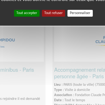
Tout accepter
Tout refuser
Personnaliser
Exclusion & Pauvreté
minibus - Paris
Accompagnement relati
personne âgée - Paris 
Lieu :
PARIS (toute la ville) (7500
Type :
Visite à domicile
Association :
Fondation Claude 
s rejoindre il est demandé
Date :
Tout le temps