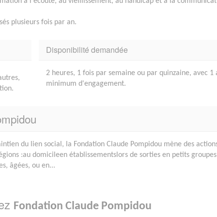
mation à l'écoute, au vieillissement, au handicap et à la communicat
és plusieurs fois par an.
Disponibilité demandée
2 heures, 1 fois par semaine ou par quinzaine, avec 1 
autres,
minimum d'engagement.
tion.
Pompidou
intien du lien social, la Fondation Claude Pompidou mène des action
égions :au domicileen établissementslors de sorties en petits groupes
, âgées, ou en...
hez
Fondation Claude Pompidou