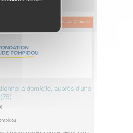
Exclusion & Pauvreté
onnel à domicile, auprès d'une
(75)
0)
Pompidou