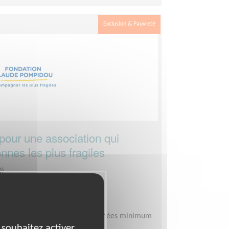
Exclusion & Pauvreté
 pour une association qui
nes les plus fragiles
0)
oordinateur d'équipe
Pompidou
nir selon vos disponibilités, 2 années minimum
 souhaitez activer
ances scolaires)