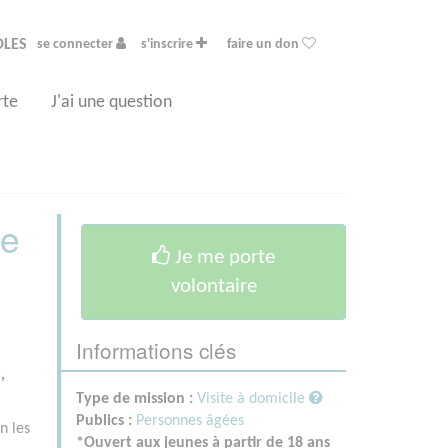
OLES
se connecter
s'inscrire
faire un don
rte
J'ai une question
de
Je me porte
volontaire
Informations clés
,
Type de mission :
Visite à domicile
Publics :
Personnes âgées
n les
*Ouvert aux jeunes à partir de 18 ans