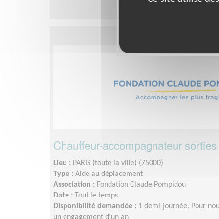
Chauffeur-accompagnateur sorties 
Lieu :
PARIS (toute la ville) (75000)
Type :
Aide au déplacement
Association :
Fondation Claude Pompidou
Date :
Tout le temps
Disponibilité demandée :
1 demi-journée. Pour nou
un engagement d’un an