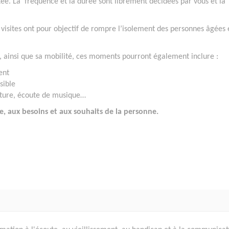
sitée. La fréquence et la durée sont librement décidées par vous et la
 visites ont pour objectif de rompre l’isolement des personnes âgées 
, ainsi que sa mobilité, ces moments pourront également inclure :
ent
sible
lecture, écoute de musique…
, aux besoins et aux souhaits de la personne.