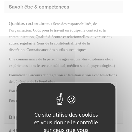
Savoir être & compétences
Qualités recherchées :
Sens des responsabilités, de
l’organisation,
Goût pour le travail en équipe, le contact et la
communication,
Qualité d’écoute et relationnelles, ouverture aux
autres, régularité,
Sens de la confidentialité et de la
discrétion,
Connaissance des outils bureautiques.
Une connaissance de la personne âgée est un plus (diplômes et/ou
expériences dans le secteur médical, médico-social, psychologie...)
Formation : Parcours d'intégration et familiarisation avec les actions
de bénévolat de la Fondation.
Formation spécifique à la mission et aux outils
Premières mises en situations et visites à domicile accompagnées
Ce site utilise des cookies
Disponibilité demandée
et vous donne le contrôle
sur ceux que vous
A définir selon vos disponibilités, 2 années minimum