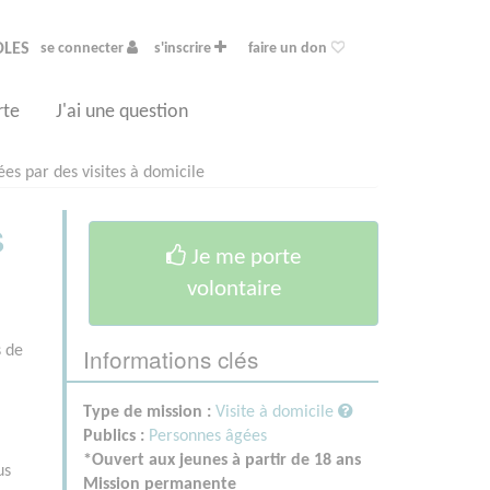
OLES
se connecter
s'inscrire
faire un don
rte
J'ai une question
s par des visites à domicile
s
Je me porte
volontaire
Informations clés
s de
Type de mission :
Visite à domicile
Publics :
Personnes âgées
*Ouvert aux jeunes à partir de 18 ans
us
Mission permanente