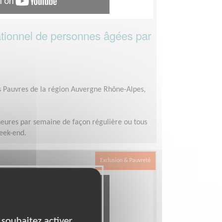
ionnel de personnes âgées par
es Pauvres de la région Auvergne Rhône-Alpes,
heures par semaine de façon régulière ou tous
week-end.
Exclusion & Pauvreté
 souhaitez activer