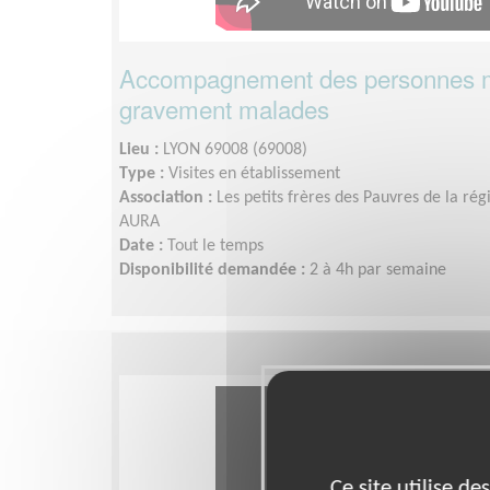
Accompagnement des personnes 
gravement malades
Lieu :
LYON 69008 (69008)
Type :
Visites en établissement
Association :
Les petits frères des Pauvres de la r
AURA
Date :
Tout le temps
Disponibilité demandée :
2 à 4h par semaine
Ce site utilise d