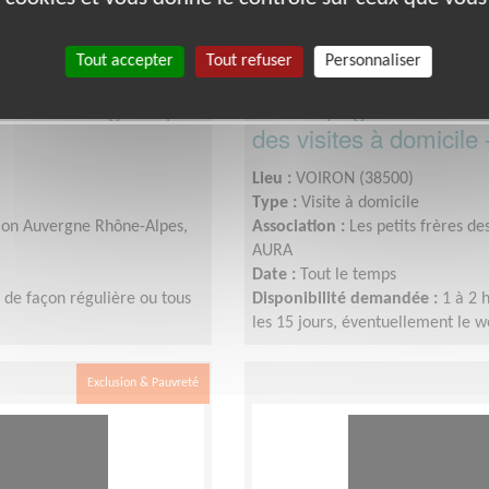
Tout accepter
Tout refuser
Personnaliser
ersonnes âgées par
Accompagnement relat
des visites à domicile
Lieu :
VOIRON (38500)
Type :
Visite à domicile
égion Auvergne Rhône-Alpes,
Association :
Les petits frères d
AURA
Date :
Tout le temps
 de façon régulière ou tous
Disponibilité demandée :
1 à 2 
les 15 jours, éventuellement le 
Exclusion & Pauvreté