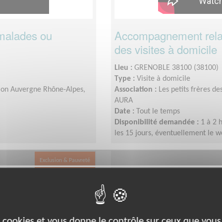
malades ou
Accompagnement relat
des visites à domicile
Lieu :
GRENOBLE 38100 (38100)
Type :
Visite à domicile
égion Auvergne Rhône-Alpes,
Association :
Les petits frères d
AURA
Date :
Tout le temps
Disponibilité demandée :
1 à 2 
les 15 jours, éventuellement le 
Exclusion & Pauvreté
es cookies et vous donne le contrôle sur ceux que vous