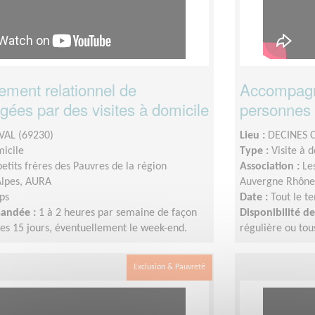
ent relationnel de
Accompagn
ées par des visites à domicile
personnes 
VAL (69230)
Lieu :
DECINES 
micile
Type :
Visite à 
petits frères des Pauvres de la région
Association :
Le
lpes, AURA
Auvergne Rhône
ps
Date :
Tout le t
mandée :
1 à 2 heures par semaine de façon
Disponibilité 
les 15 jours, éventuellement le week-end.
régulière ou tou
Exclusion & Pauvreté