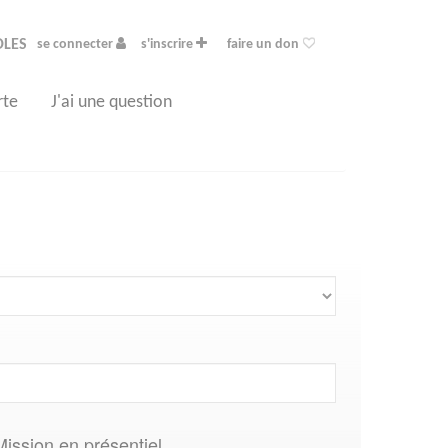
OLES
se connecter
s'inscrire
faire un don
rte
J'ai une question
Mission en présentiel