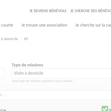
JE DEVIENS BÉNÉVOLE
JE CHERCHE DES BÉNÉV
n courte
Je trouve une association
Je cherche sur la ca
e à domicile
69
Type de missions
Quel type de mission souhaitez vous réaliser ?
nce