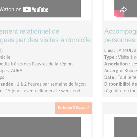
ent relationnel de
Accompagn
ées par des visites à domicile
personnes 
1)
Lieu :
LA MULAT
micile
Type :
Visite à 
petits frères des Pauvres de la région
Association :
Le
lpes, AURA
Auvergne Rhône
ps
Date :
Tout le t
mandée :
1 à 2 heures par semaine de façon
Disponibilité 
les 15 jours, éventuellement le week-end.
régulière ou tou
Exclusion & Pauvreté