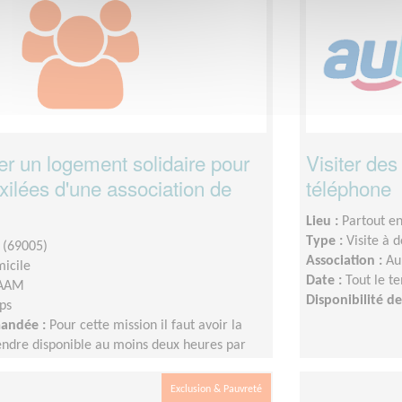
 un logement solidaire pour
Visiter de
xilées d'une association de
téléphone
Lieu :
Partout e
Type :
Visite à 
 (69005)
Association :
Au
micile
Date :
Tout le t
AAM
Disponibilité 
ps
mandée :
Pour cette mission il faut avoir la
rendre disponible au moins deux heures par
durée de 6 mois.
Exclusion & Pauvreté