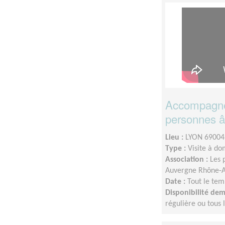
Accompagnem
personnes âg
Lieu :
LYON 69004
Type :
Visite à do
Association :
Les 
Auvergne Rhône-A
Date :
Tout le tem
Disponibilité de
régulière ou tous 