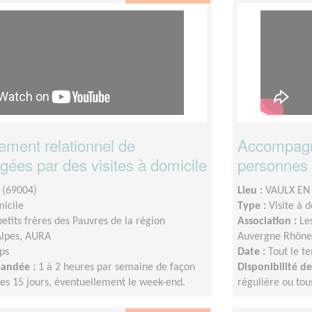
ent relationnel de
Accompagn
ées par des visites à domicile
personnes 
 (69004)
Lieu :
VAULX EN 
micile
Type :
Visite à 
petits frères des Pauvres de la région
Association :
Le
lpes, AURA
Auvergne Rhône
ps
Date :
Tout le t
mandée :
1 à 2 heures par semaine de façon
Disponibilité 
les 15 jours, éventuellement le week-end.
régulière ou tou