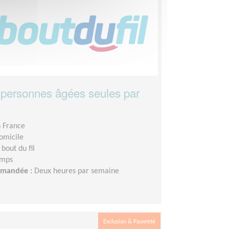
s personnes âgées seules par
n France
domicile
 bout du fil
emps
demandée :
Deux heures par semaine
Exclusion & Pauvreté