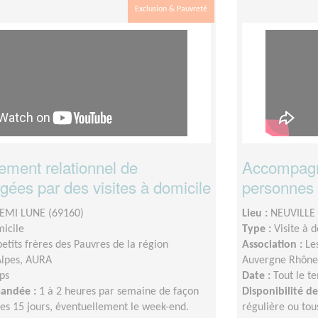
Exclusion & Pauvreté
ent relationnel de
Accompagn
ées par des visites à domicile
personnes 
DEMI LUNE (69160)
Lieu :
NEUVILLE
micile
Type :
Visite à 
petits frères des Pauvres de la région
Association :
Le
lpes, AURA
Auvergne Rhône
ps
Date :
Tout le t
mandée :
1 à 2 heures par semaine de façon
Disponibilité 
les 15 jours, éventuellement le week-end.
régulière ou tou