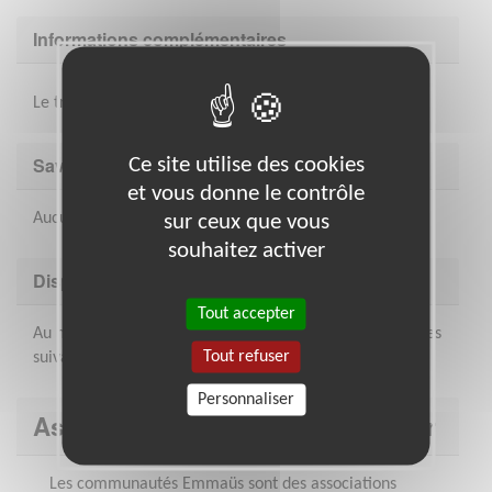
Informations complémentaires
Le travail s'effectue en équipe avec les compagnons.
Savoir être & compétences
Ce site utilise des cookies
et vous donne le contrôle
Aucunes compétences particulières pour cette mission
sur ceux que vous
souhaitez activer
Disponibilité demandée
Tout accepter
Au moins une demi journée par semaine, sur les horaires
Tout refuser
suivants : du mardi au samedi de 9h à 17h 30
Personnaliser
Association : Emmaüs Côte d'Azur
Les communautés Emmaüs sont des associations