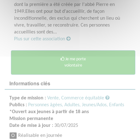
dont la première a été créée par l'abbé Pierre en
1949.Elles ont pour but d'accueillir, de façon
inconditionnelle, des exclus qui cherchent un lieu où
vivre, travailler, se reconstruire. Ces personnes
accueillies sont des...
Plus sur cette association
Je me porte
volontaire
Informations clés
Type de mission :
Vente, Commerce équitable
Publics :
Personnes âgées,
Adultes,
Jeunes/Ados,
Enfants
*Ouvert aux jeunes à partir de 18 ans
Mission permanente
Date de mise à jour :
30/07/2025
Réalisable en journée