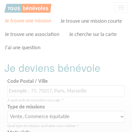
Panneau de gestion des cookies
Affic
la
navig
Je trouve une mission
Je trouve une mission courte
Je trouve une association
Je cherche sur la carte
J'ai une question
Je deviens bénévole
Code Postal / Ville
A quel endroit souhaitez-vous agir ?
Type de missions
Quel type de mission souhaitez vous réaliser ?