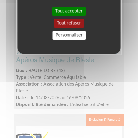
Tout accepter
Tout refuser
Personnaliser
Tenir un stand de restauration ou
une buvette du 23ème festival des
Apéros Musique de Blesle
Lieu :
HAUTE-LOIRE (43)
Type :
Vente, Commerce équitable
Association :
Association des Apéros Musique de
Blesle
Date :
du 14/08/2026 au 16/08/2026
Disponibilité demandée :
L'idéal serait d'être
présent(e) les 3 jours du festival, mais une journée
est acceptée.
Exclusion & Pauvreté