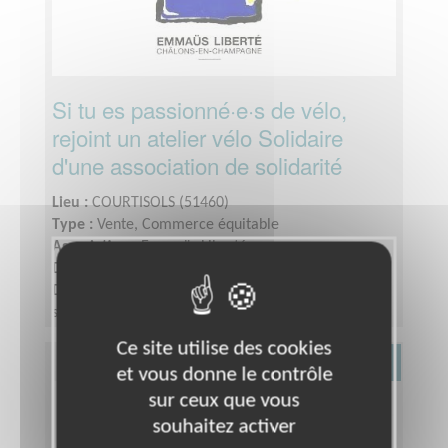
Si tu es passionné·e·s de vélo,
rejoint un atelier vélo Solidaire
d'une association de solidarité
Lieu :
COURTISOLS (51460)
Type :
Vente, Commerce équitable
Association :
Emmaüs Liberté
Date :
Tout le temps
Disponibilité demandée :
Quelques heures par
semaine
Ce site utilise des cookies
Culture
et vous donne le contrôle
sur ceux que vous
souhaitez activer