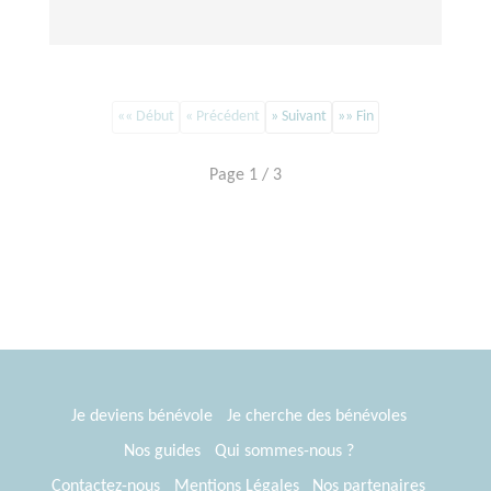
«« Début
« Précédent
» Suivant
»» Fin
Page 1 / 3
Je deviens bénévole
Je cherche des bénévoles
Nos guides
Qui sommes-nous ?
Contactez-nous
Mentions Légales
Nos partenaires