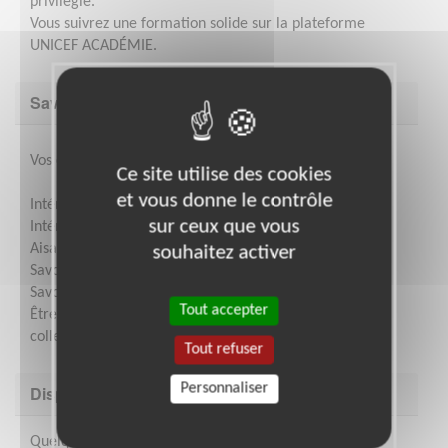
privilégié.
Vous suivrez une formation solide sur la plateforme
UNICEF ACADÉMIE.
Savoir être & compétences
Vos compétences, vos qualités utiles :
Ce site utilise des cookies
et vous donne le contrôle
Intérêt pour les missions/projets UNICEF
sur ceux que vous
Intérêt pour des sujets très divers et l'actualité
Aisance en expression orale et écrite
souhaitez activer
Savoir écouter, faire preuve d’empathie
Savoir mobiliser, fédérer, s’entourer, déléguer, décider
Tout accepter
Être autonome tout en développant l'intelligence
collective
Tout refuser
Personnaliser
Disponibilité demandée
Quelques heures à 2/3 jours par semaine