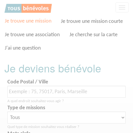
Panneau de gestion des cookies
Affic
la
navig
Je trouve une mission
Je trouve une mission courte
Je trouve une association
Je cherche sur la carte
J'ai une question
Je deviens bénévole
Code Postal / Ville
A quel endroit souhaitez-vous agir ?
Type de missions
Quel type de mission souhaitez vous réaliser ?