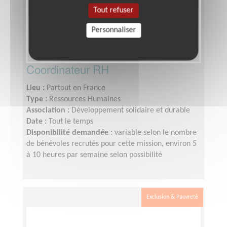
Tout refuser
Personnaliser
Coordinateur RH
Lieu :
Partout en France
Type :
Ressources Humaines
Association :
Développement solidaire et durable
Date :
Tout le temps
Disponibilité demandée :
variable selon le nombre
de bénévoles recrutés pour cette mission, environ 5
à 10 heures par semaine selon possibilité
Exclusion & Pauvreté