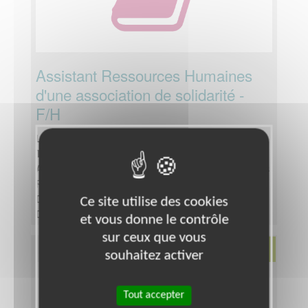
Assistant Ressources Humaines
d'une association de solidarité -
F/H
Lieu :
BOUXIERES AUX CHENES (54770)
Type :
Ressources Humaines
Association :
Fédération départementale des Foyers
Ruraux
Date :
du 01/10/2026 au 01/07/2029
Ce site utilise des cookies
Disponibilité demandée :
A minima 1 jour par
et vous donne le contrôle
semaine- Possiblement 2 en fonction de vos
sur ceux que vous
disponibilités.
Environnement
souhaitez activer
Tout accepter