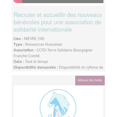
Recruter et accueillir des nouveaux
bénévoles pour une association de
solidarité internationale
Lieu :
NIEVRE (58)
Type :
Ressources Humaines
Association :
CCFD-Terre Solidaire Bourgogne-
Franche-Comté
Date :
Tout le temps
Disponibilité demandée :
Disponibilité et rythme de
la mission : Flexible selon votre disponibilité et selon
l’arrivée des contacts de nouveaux.elles bénévoles
Défense Des Droits
potentiel.le.s.Durée de la mission : souhaité
minimum 6 mois, ou plus.