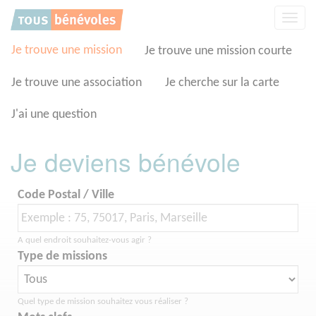
Panneau de gestion des cookies
Affic
la
navig
Je trouve une mission
Je trouve une mission courte
Je trouve une association
Je cherche sur la carte
J'ai une question
Je deviens bénévole
Code Postal / Ville
A quel endroit souhaitez-vous agir ?
Type de missions
Quel type de mission souhaitez vous réaliser ?