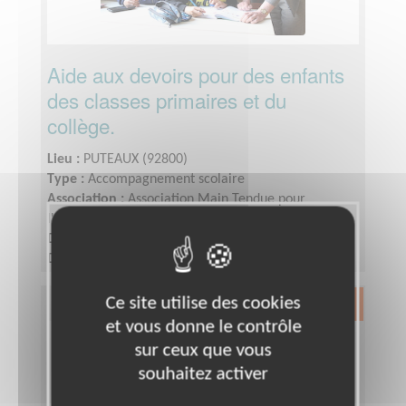
Aide aux devoirs pour des enfants
des classes primaires et du
collège.
Lieu :
PUTEAUX (92800)
Type :
Accompagnement scolaire
Association :
Association Main Tendue pour
l'Intégration à Puteaux
Date :
Tout le temps
Disponibilité demandée :
1 à 2 fois par semaine
(1heure ou 1heure30 selon le niveau)
Ce site utilise des cookies
Exclusion & Pauvreté
et vous donne le contrôle
sur ceux que vous
souhaitez activer