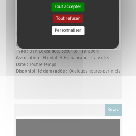
Tout accepter
Tout refuser
Personnaliser
Bricoleur accompagnant
Lieu :
CAEN (14000)
Type :
BTP, Logistique, Sécurité, Transport
Association :
Habitat et Humanisme - Calvados
Date :
Tout le temps
Disponibilité demandée :
Quelques heures par mois
Culture