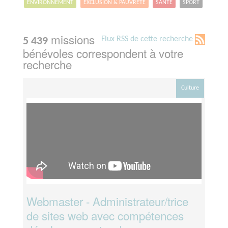
ENVIRONNEMENT
EXCLUSION & PAUVRETÉ
SANTÉ
SPORT
missions
Flux RSS de cette recherche
5 439
bénévoles correspondent à votre
recherche
Culture
Webmaster - Administrateur/trice
de sites web avec compétences