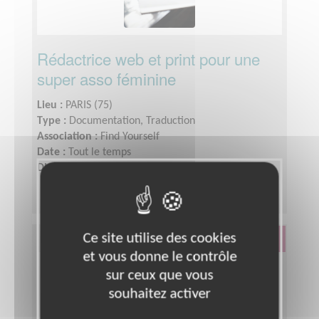
Rédactrice web et print pour une
super asso féminine
Lieu :
PARIS (75)
Type :
Documentation, Traduction
Association :
Find Yourself
Date :
Tout le temps
Disponibilité demandée :
3-4h par semaine
Ce site utilise des cookies
Éducation & Formation
et vous donne le contrôle
sur ceux que vous
souhaitez activer