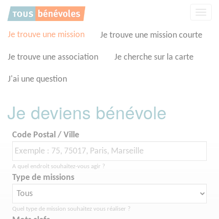
Panneau de gestion des cookies
Affic
la
navig
Je trouve une mission
Je trouve une mission courte
Je trouve une association
Je cherche sur la carte
J'ai une question
Je deviens bénévole
Code Postal / Ville
A quel endroit souhaitez-vous agir ?
Type de missions
Quel type de mission souhaitez vous réaliser ?