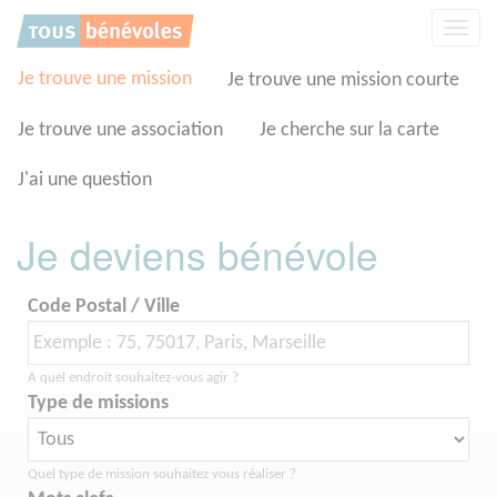
Panneau de gestion des cookies
Affic
la
navig
Je trouve une mission
Je trouve une mission courte
Je trouve une association
Je cherche sur la carte
J'ai une question
Je deviens bénévole
Code Postal / Ville
A quel endroit souhaitez-vous agir ?
Type de missions
Quel type de mission souhaitez vous réaliser ?