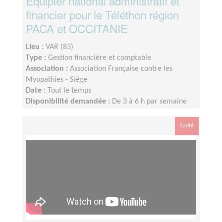
Equipier national administratif et
financier pour le Téléthon région
PACA et OCCITANIE
Lieu :
VAR (83)
Type :
Gestion financière et comptable
Association :
Association Française contre les
Myopathies - Siège
Date :
Tout le temps
Disponibilité demandée :
De 3 à 6 h par semaine
selon la période
Santé