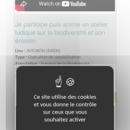
Je participe puis anime un atelier
ludique sur la biodiversité et son
érosion
Lieu :
AVIGNON (84000)
Type :
Opération de sensibilisation
Association :
Fresque de la Biodiversité
Date :
du 10/08/2026 au 30/11/2026
Disponibilité demandée :
1 jour
Ce site utilise des cookies
Environnement
et vous donne le contrôle
sur ceux que vous
souhaitez activer