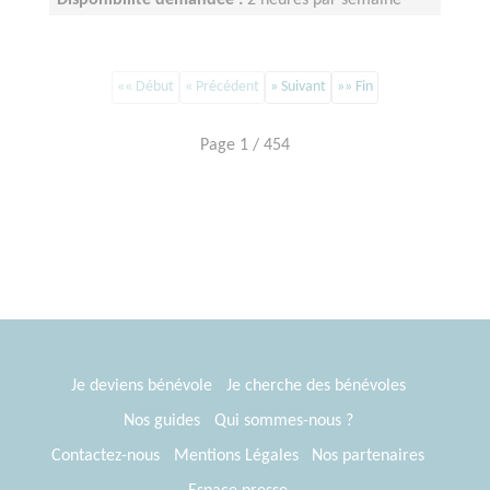
Disponibilité demandée :
2 heures par semaine
«« Début
« Précédent
» Suivant
»» Fin
Page 1 / 454
Je deviens bénévole
Je cherche des bénévoles
Nos guides
Qui sommes-nous ?
Contactez-nous
Mentions Légales
Nos partenaires