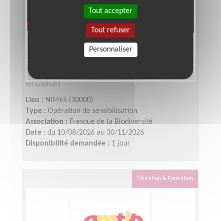
Tout accepter
Tout refuser
Personnaliser
Je participe puis anime un atelier
ludique sur la biodiversité et son
érosion
Lieu :
NIMES (30000)
Type :
Opération de sensibilisation
Association :
Fresque de la Biodiversité
Date :
du 10/08/2026 au 30/11/2026
Disponibilité demandée :
1 jour
Éducation & Formation