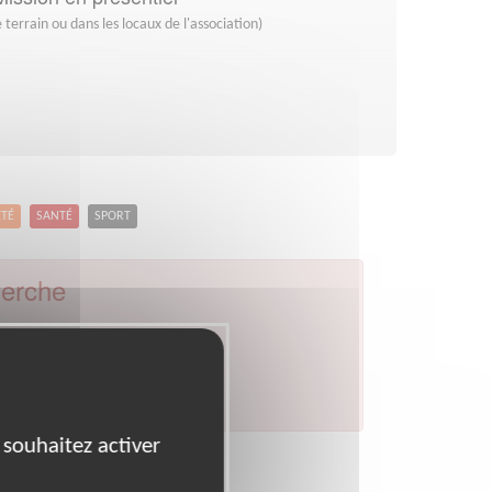
 terrain ou dans les locaux de l'association)
ETÉ
SANTÉ
SPORT
herche
par celui de votre département.
 souhaitez activer