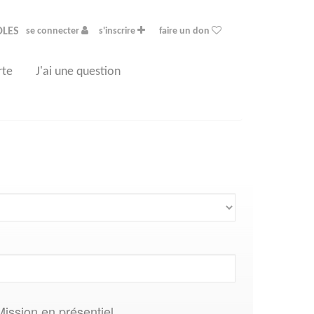
OLES
se connecter
s'inscrire
faire un don
rte
J'ai une question
Mission en présentiel