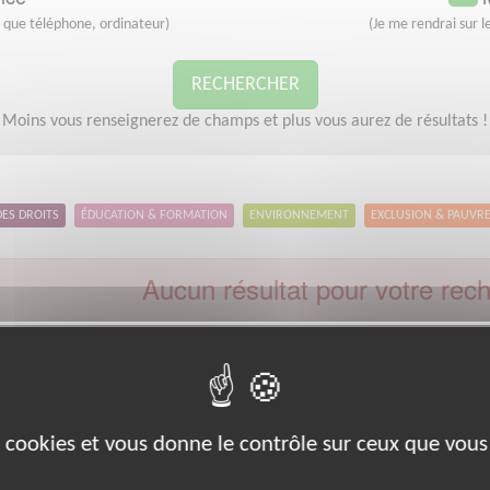
s que téléphone, ordinateur)
(Je me rendrai sur le
RECHERCHER
Moins vous renseignerez de champs et plus vous aurez de résultats !
DES DROITS
ÉDUCATION & FORMATION
ENVIRONNEMENT
EXCLUSION & PAUVR
Aucun résultat pour votre rec
Code postal :
66
Ville :
Port-vendres
euillez indiquer moins de critères et/ou remplacer votre code postal 
Effectuer une nouvelle recherche
es cookies et vous donne le contrôle sur ceux que vous