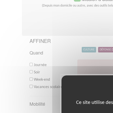
(Depuis mon domicile ou autre, avec des outils tel
AFFINER
CULTURE
DÉFENSE 
Quand
Journée
Soir
Week-end
V
Vacances scolaires
Ce site utilise d
Mobilité