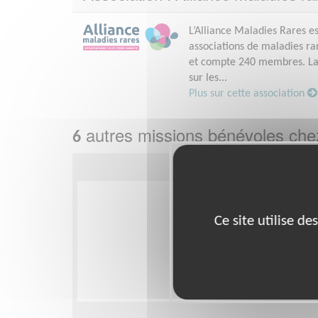
L’Alliance Maladies Rares e
associations de maladies ra
et compte 240 membres. La m
sur les...
Plus sur cette association
autres missions bénévoles ch
6
Ce site utilise d