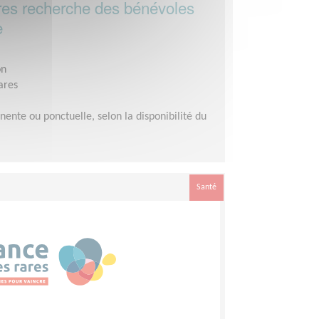
ares recherche des bénévoles
e
on
ares
ente ou ponctuelle, selon la disponibilité du
Santé