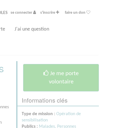
OLES
se connecter
s'inscrire
faire un don
rte
J'ai une question
s
Je me porte
volontaire
Informations clés
onnes
Type de mission :
Opération de
sensibilisation
n
Publics :
Malades,
Personnes