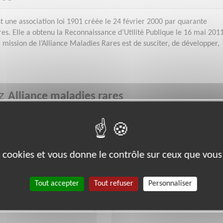
st une association loi 1901 créée le 24 février 2000 par quarante
res. Elle a obtenu la Reconnaissance d’Utilité Publique le 16 mai 201
ission de l’Alliance Maladies Rares est de susciter, de développer,
ez
Alliance maladies rares
Santé
es cookies et vous donne le contrôle sur ceux que vous
Tout accepter
Tout refuser
Personnaliser