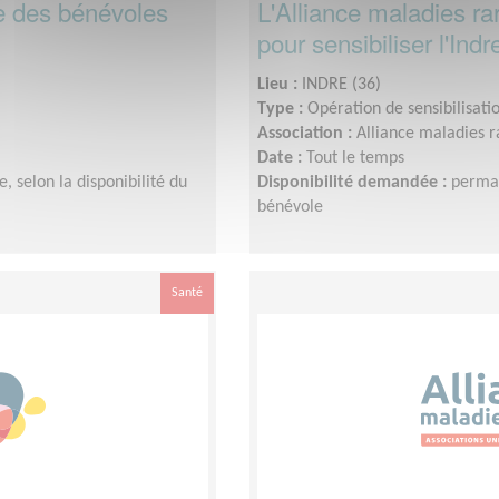
he des bénévoles
L'Alliance maladies r
pour sensibiliser l'Indr
Lieu :
INDRE (36)
Type :
Opération de sensibilisati
Association :
Alliance maladies r
Date :
Tout le temps
 selon la disponibilité du
Disponibilité demandée :
perman
bénévole
Santé