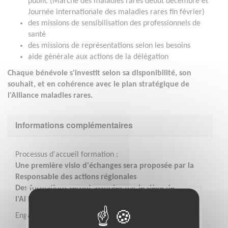
public (Marche des maladies rares début décembre et
Journée internationale des maladies rares fin février)
des missions de sensibilisation des professionnels de
santé
des missions de représentations selon les besoins
aide générale aux actions de la délégation
Chaque bénévole s'investit selon sa disponibilité, son
souhait, et en cohérence avec le plan stratégique de
l'Alliance maladies rares.
Informations complémentaires
Processus d'accueil formation :
Une première visio d'échanges sera proposée par la
Responsable des actions régionales
Des formations seront assurées par le siège de
l'Alliance maladies rares
Engagement assurance