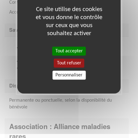
Convention écrite
Ce site utilise des cookies
Accessibilité personne à mobilité réduite
et vous donne le contrôle
sur ceux que vous
Savoir être & compétences
souhaitez activer
Maîtriser les outils de bureautique et la
Tout accepter
messagerie électronique
Aimer travailler en équipe
Tout refuser
Avoir de bonnes capacités relationnelles
Personnaliser
Disponibilité demandée
Permanente ou ponctuelle, selon la disponibilité du
bénévole
Association : Alliance maladies
rares