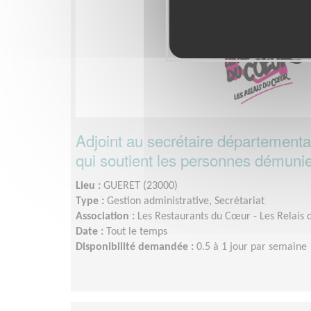
Adjoint au secrétaire départementa
qui soutient les personnes démuni
Lieu :
GUERET (23000)
Type :
Gestion administrative, Secrétariat
Association :
Les Restaurants du Cœur - Les Relais 
Date :
Tout le temps
Disponibilité demandée :
0.5 à 1 jour par semaine