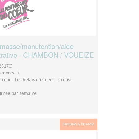
amasse/manutention/aide
istrative - CHAMBON / VOUEIZE
23170)
êtements…)
Cœur - Les Relais du Coeur - Creuse
urnée par semaine
Exclusion & Pauvreté