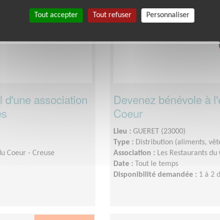
Tout accepter
Tout refuser
Personnaliser
l d'une association
Devenez bénévole à l'
es
Coeur
Lieu :
GUERET (23000)
Type :
Distribution (aliments, v
du Coeur - Creuse
Association :
Les Restaurants du 
Date :
Tout le temps
Disponibilité demandée :
1 à 2 