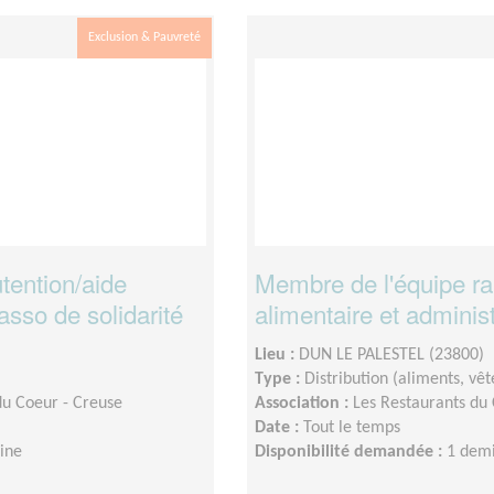
Exclusion & Pauvreté
ention/aide
Membre de l'équipe r
asso de solidarité
alimentaire et administ
Lieu :
DUN LE PALESTEL (23800)
Type :
Distribution (aliments, v
du Coeur - Creuse
Association :
Les Restaurants du 
Date :
Tout le temps
ine
Disponibilité demandée :
1 demi