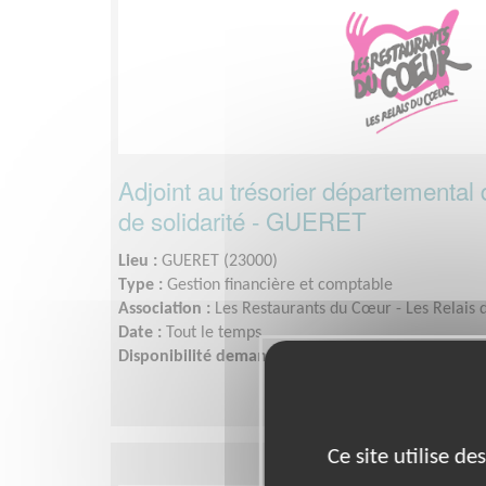
Adjoint au trésorier départemental 
de solidarité - GUERET
Lieu :
GUERET (23000)
Type :
Gestion financière et comptable
Association :
Les Restaurants du Cœur - Les Relais 
Date :
Tout le temps
Disponibilité demandée :
1/2 journée à 2 jours pa
Ce site utilise d