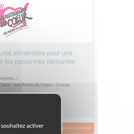
urité alimentaire pour une
ent les personnes démunies
êtements…)
Cœur - Les Relais du Coeur - Creuse
1 jour par semaine
 souhaitez activer
Exclusion & Pauvreté