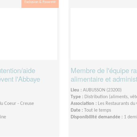
Exclusion & Pauvreté
ention/aide
Membre de l'équipe r
évent l'Abbaye
alimentaire et administ
Lieu :
AUBUSSON (23200)
Type :
Distribution (aliments, v
du Coeur - Creuse
Association :
Les Restaurants du 
Date :
Tout le temps
ine
Disponibilité demandée :
1 demi