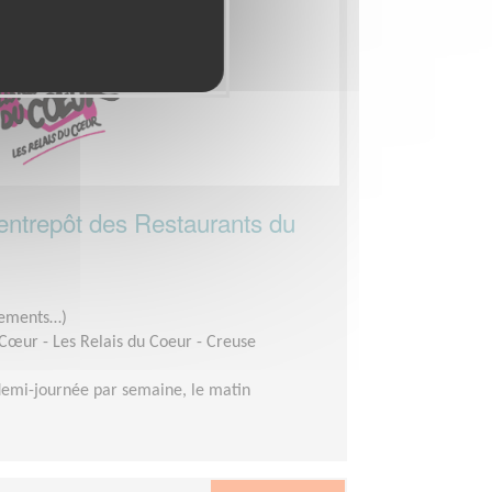
entrepôt des Restaurants du
êtements…)
Cœur - Les Relais du Coeur - Creuse
demi-journée par semaine, le matin