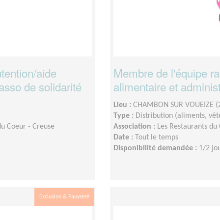
ention/aide
Membre de l'équipe r
asso de solidarité
alimentaire et admin
Lieu :
CHAMBON SUR VOUEIZE (
Type :
Distribution (aliments, v
du Coeur - Creuse
Association :
Les Restaurants du 
Date :
Tout le temps
Disponibilité demandée :
1/2 jo
Exclusion & Pauvreté