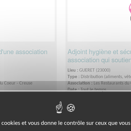
d'une association
Adjoint hygiène et séc
association qui souti
Lieu :
GUERET (23000)
Type :
Distribution (aliments, v
du Coeur - Creuse
Association :
Les Restaurants du 
Date :
Tout le temps
r semaine
Disponibilité demandée :
0.5 à 
es cookies et vous donne le contrôle sur ceux que vous
Exclusion & Pauvreté