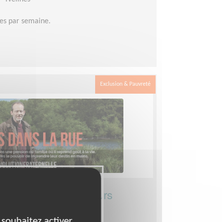
es par semaine.
Exclusion & Pauvreté
e bénévoles du Secours
 souhaitez activer