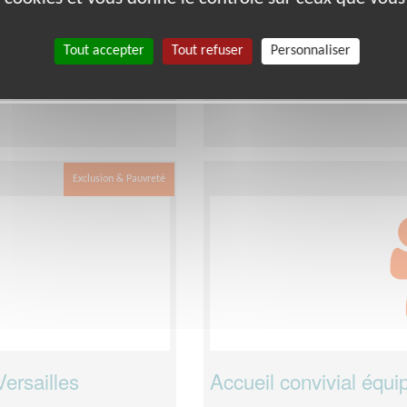
Lieu :
YVELINES (78)
Type :
Responsable associatif, C
Association :
Secours Catholique 
Tout accepter
Tout refuser
Personnaliser
aine
Date :
Tout le temps
Disponibilité demandée :
2 à 3 
Exclusion & Pauvreté
ersailles
Accueil convivial équ