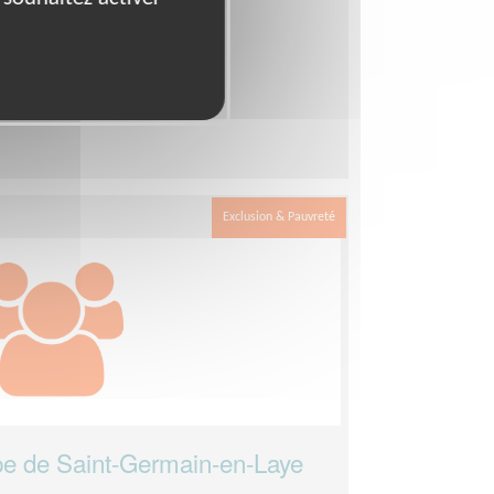
oordinateur d'équipe
- Yvelines
demi-journées
Exclusion & Pauvreté
ipe de Saint-Germain-en-Laye