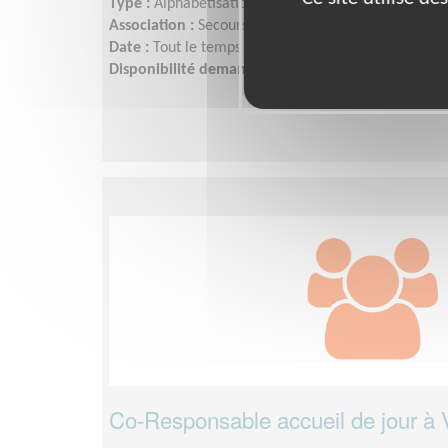
Type :
Alphabétisation, Français Langue Étrangère
Association :
Secours Catholique - Yvelines
Date :
Tout le temps
Disponibilité demandée :
quelques heures par sem
Co-Responsable accueil de jour à V