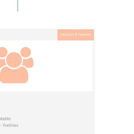
Exclusion & Pauvreté
ptable
- Yvelines