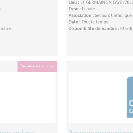
Lieu :
ST GERMAIN EN LAYE (781
e
Type :
Ecoute
Association :
Secours Catholique 
Date :
Tout le temps
emaine.
Disponibilité demandée :
Mardi 
Éducation & Formation
main-en-Laye
Accompagnement scol