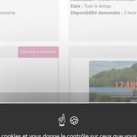
Date :
Tout le temps
 semaine
Disponibilité demandée :
3 heur
Éducation & Formation
 demandeurs d'asile
Animer des équipes d
Catholique
es cookies et vous donne le contrôle sur ceux que vous