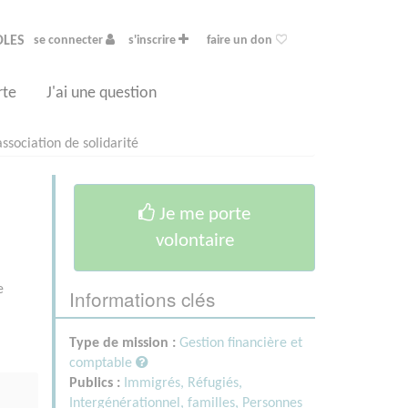
OLES
se connecter
s'inscrire
faire un don
rte
J'ai une question
ssociation de solidarité
Je me porte
volontaire
e
Informations clés
Type de mission :
Gestion financière et
comptable
Publics :
Immigrés, Réfugiés,
Intergénérationnel, familles,
Personnes