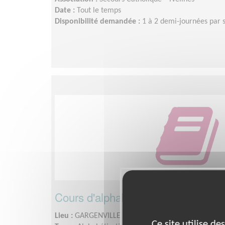
Date :
Tout le temps
Disponibilité demandée :
1 à 2 demi-journées par
Cours d'alphabétisation auprès de
Lieu :
GARGENVILLE (78440)
Ce site utilise d