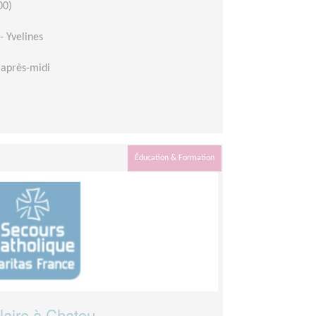
00)
- Yvelines
après-midi
Éducation & Formation
aire à Chatou