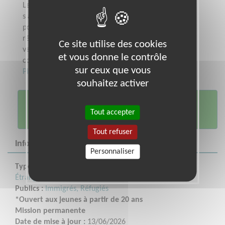
Le Secours Catholique a pour objectif de
s'associer avec les personnes en difficulté
pour ensemble chercher les moyens de
résoudre leurs difficultés et mettre en
Ce site utilise des cookies
valeur leurs ressources individuellement et
et vous donne le contrôle
collectivement.
sur ceux que vous
Plus sur cette association
souhaitez activer
Je me porte
Tout accepter
volontaire
Tout refuser
Informations clés
Personnaliser
Type de mission :
Alphabétisation, Français Langue
Étrangère
Publics :
Immigrés, Réfugiés
*Ouvert aux jeunes à partir de 20 ans
Mission permanente
Date de mise à jour :
13/06/2026