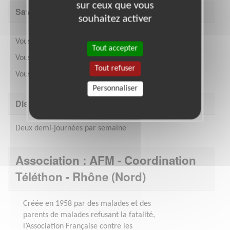
sur ceux que vous
Savoir être & compétences
souhaitez activer
Vous êtes organisé et rigoureux.
Tout accepter
Vous savez gérer un compte.
Tout refuser
Vous savez faire des bilans réguliers.
Personnaliser
Disponibilité demandée
Deux demi-journées par semaine
Association : AFM - Coordination
Téléthon - Rhône (Nord)
Créée en 1958 par des malades et des
parents de malades refusant la fatalité,
l’Association Française contre les