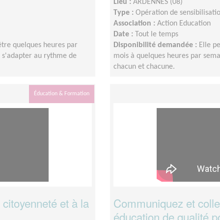
Lieu :
ARDENNES (08)
Type :
Opération de sensibilisati
Association :
Action Education
Date :
Tout le temps
 être quelques heures par
Disponibilité demandée :
Elle p
e s'adapter au rythme de
mois à quelques heures par semai
chacun et chacune.
Éducation & Formation
citoyenneté et à la
Communiquez et colle
éducation de qualité po