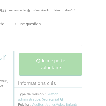
OLES
se connecter
s'inscrire
faire un don
rte
J'ai une question
ur
Je me porte
volontaire
Informations clés
vous,
 et
Type de mission :
Gestion
administrative, Secrétariat
Publics :
Adultes,
Jeunes/Ados,
Enfants