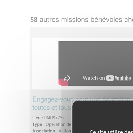
autres missions bénévoles c
58
Engagez-vous pour une éducation d
toutes et tous !
Lieu :
PARIS (75)
Type :
Opération de sensibilisation
Association :
Action Education
Ce site utilise d