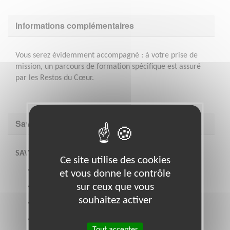
Informations complémentaires
Vous serez évidemment accompagné : à votre prise de
mission, un parcours de formation spécifique est assuré
par les Restos du Cœur.
Savoir être & compétences
SAVOIR-ETRE ET SAVOIR-FAIRE
Ce site utilise des cookies
Bonne capacité de travail en équipe
et vous donne le contrôle
sur ceux que vous
Goût pour l’animation et la transmission
souhaitez activer
Sens de l’écoute
Pédagogie
Tout accepter