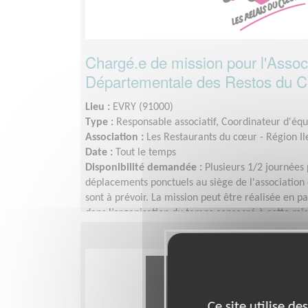
Chargé.e de mission pour l'Assoc
Départementale des Restos du C
Lieu :
EVRY (91000)
Type :
Responsable associatif, Coordinateur d'éq
Association :
Les Restaurants du cœur - Région I
Date :
Tout le temps
Disponibilité demandée :
Plusieurs 1/2 journées
déplacements ponctuels au siège de l'association
sont à prévoir. La mission peut être réalisée en pa
dans l’organisation du temps consacré à cette mis
Ce site utilise d