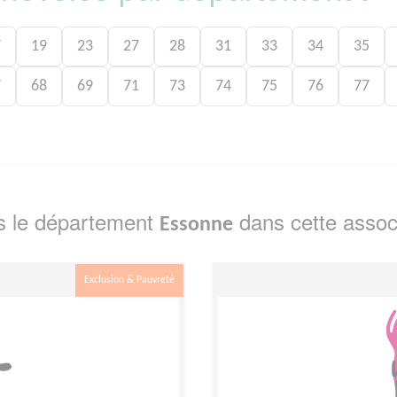
7
19
23
27
28
31
33
34
35
7
68
69
71
73
74
75
76
77
s le département
dans cette assoc
Essonne
Exclusion & Pauvreté