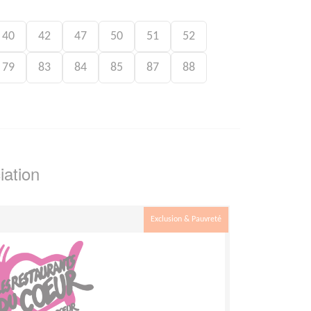
40
42
47
50
51
52
79
83
84
85
87
88
iation
Exclusion & Pauvreté