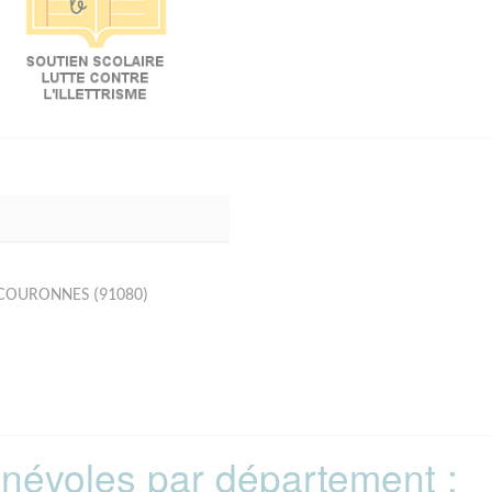
URCOURONNES (91080)
bénévoles par département :