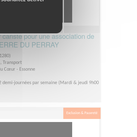
cariste pour une association de
T PIERRE DU PERRAY
1280)
é, Transport
du Cœur - Essonne
2 demi-journées par semaine (Mardi & jeudi 9h00
Exclusion & Pauvreté