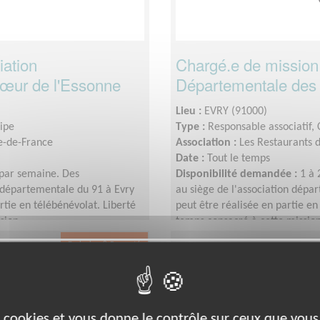
iation
Chargé.e de mission 
œur de l'Essonne
Départementale des
Lieu :
EVRY (91000)
uipe
Type :
Responsable associatif,
le-de-France
Association :
Les Restaurants 
Date :
Tout le temps
 par semaine. Des
Disponibilité demandée :
1 à 
 départementale du 91 à Evry
au siège de l'association dépar
rtie en télébénévolat. Liberté
peut être réalisée en partie en
sion.
temps consacré à cette mission
Exclusion & Pauvreté
es cookies et vous donne le contrôle sur ceux que vous