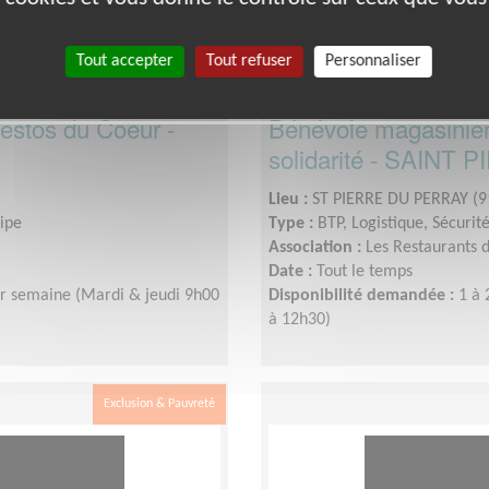
Tout accepter
Tout refuser
Personnaliser
estos du Coeur -
Bénévole magasinier 
solidarité - SAIN
Lieu :
ST PIERRE DU PERRAY (9
uipe
Type :
BTP, Logistique, Sécurit
Association :
Les Restaurants 
Date :
Tout le temps
ar semaine (Mardi & jeudi 9h00
Disponibilité demandée :
1 à 
à 12h30)
Exclusion & Pauvreté