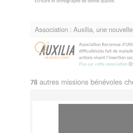
Ecriture et orthographe de bonne qualité.
Association : Auxilia, une nouvell
Association Reconnue d'Util
difficultés(du fait de mala
actions visant l'insertion so
Plus sur cette association
autres missions bénévoles c
78