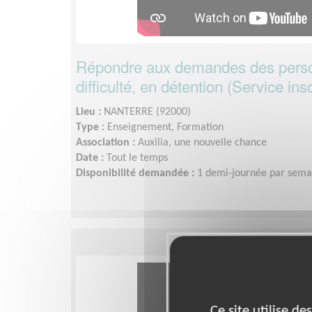
Répondre aux demandes des pers
difficulté, en détention (Service insc
Lieu :
NANTERRE (92000)
Type :
Enseignement, Formation
Association :
Auxilia, une nouvelle chance
Date :
Tout le temps
Disponibilité demandée :
1 demi-journée par semai
Ce site utilise d