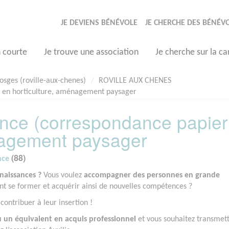
JE DEVIENS BÉNÉVOLE
JE CHERCHE DES BÉNÉV
n courte
Je trouve une association
Je cherche sur la ca
osges (roville-aux-chenes)
ROVILLE AUX CHENES
) en horticulture, aménagement paysager
nce (correspondance papier
nagement paysager
(88)
nce
naissances ?
Vous voulez
accompagner des personnes en grande
nt se former et acquérir ainsi de nouvelles compétences ?
ontribuer à leur insertion !
 un équivalent en acquis professionnel
et vous souhaitez transmett