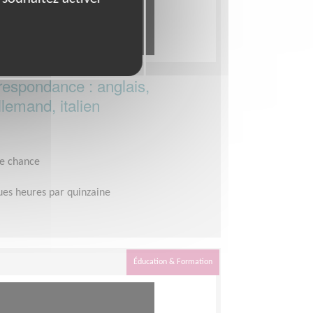
espondance : anglais,
llemand, italien
le chance
es heures par quinzaine
Éducation & Formation