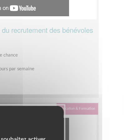
e du recrutement des bénévoles
le chance
jours par semaine
Éducation & Formation
 souhaitez activer