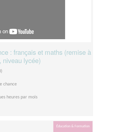
ce : français et maths (remise à
, niveau lycée)
0)
le chance
es heures par mois
Éducation & Formation