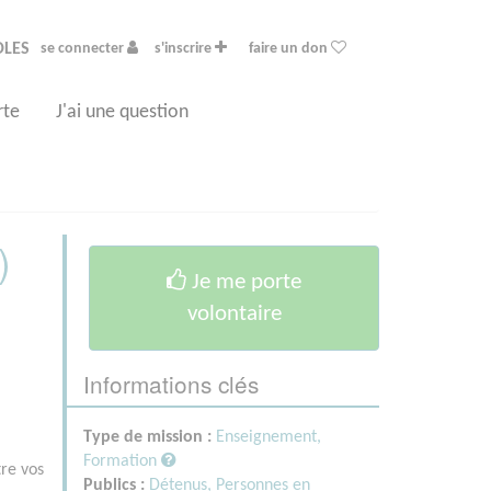
OLES
se connecter
s'inscrire
faire un don
rte
J'ai une question
)
Je me porte
volontaire
Informations clés
Type de mission :
Enseignement,
Formation
re vos
Publics :
Détenus,
Personnes en