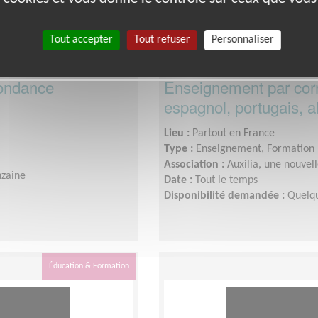
Tout accepter
Tout refuser
Personnaliser
pondance
Enseignement par corr
espagnol, portugais, a
Lieu :
Partout en France
Type :
Enseignement, Formation
Association :
Auxilia, une nouvel
nzaine
Date :
Tout le temps
Disponibilité demandée :
Quelqu
Éducation & Formation