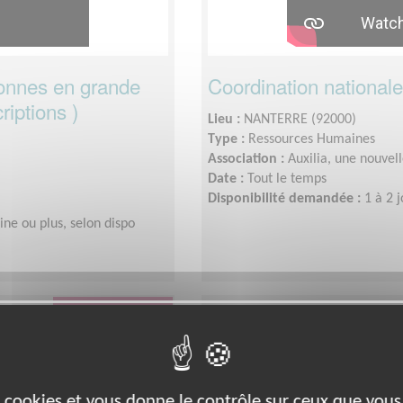
onnes en grande
Coordination national
riptions )
Lieu :
NANTERRE (92000)
Type :
Ressources Humaines
Association :
Auxilia, une nouvel
Date :
Tout le temps
Disponibilité demandée :
1 à 2 
ne ou plus, selon dispo
Éducation & Formation
es cookies et vous donne le contrôle sur ceux que vous