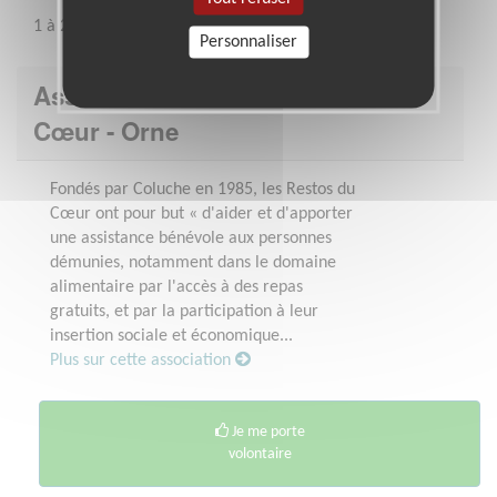
1 à 2 journées par semaine
Personnaliser
Association : Les Restaurants du
Cœur - Orne
Fondés par Coluche en 1985, les Restos du
Cœur ont pour but « d'aider et d'apporter
une assistance bénévole aux personnes
démunies, notamment dans le domaine
alimentaire par l'accès à des repas
gratuits, et par la participation à leur
insertion sociale et économique...
Plus sur cette association
Je me porte
volontaire