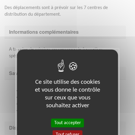
Des déplacements sont à prévoir sur les 7 centres de
distribution du département.
Informations complémentaires
A ta prise de mission, un parcours de formation
spécifique est assuré par les Restos du Cœur.
Savoir être & compétences
Ce site utilise des cookies
et vous donne le contrôle
Bonne capacité de travail en réseau
sur ceux que vous
Sens de l’écoute et du dialogue
Esprit de synthèse
souhaitez activer
Rigueur et organisation
Tout accepter
Disponibilité demandée
Tout refuser