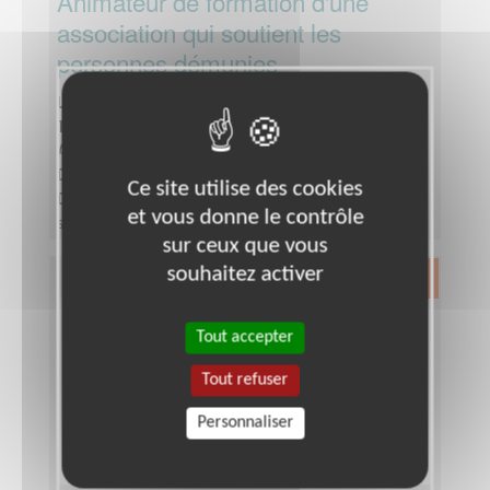
Animateur de formation d'une
association qui soutient les
personnes démunies
Lieu :
ALENCON (61000)
Type :
Enseignement, Formation
Association :
Les Restaurants du Cœur - Orne
Date :
Tout le temps
Ce site utilise des cookies
Disponibilité demandée :
1 à 2 journées par
et vous donne le contrôle
semaine
sur ceux que vous
souhaitez activer
Exclusion & Pauvreté
Tout accepter
Tout refuser
Personnaliser