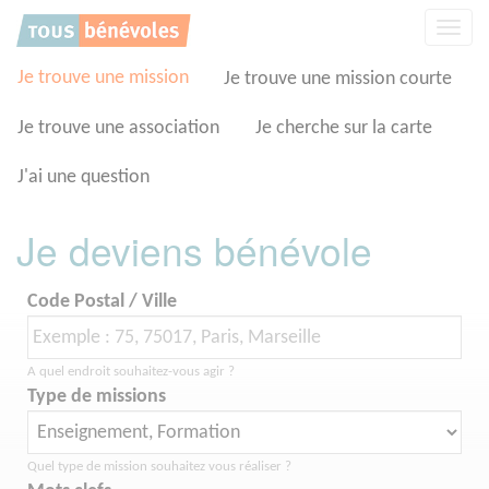
Panneau de gestion des cookies
Affic
la
navig
Je trouve une mission
Je trouve une mission courte
Je trouve une association
Je cherche sur la carte
J'ai une question
Je deviens bénévole
Code Postal / Ville
A quel endroit souhaitez-vous agir ?
Type de missions
Quel type de mission souhaitez vous réaliser ?