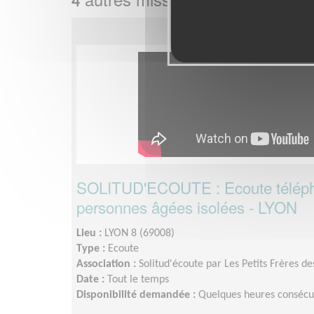
4
SOLITUD'ECOUTE : Ecoute téléph
personnes âgées isolées - LYON
Lieu :
LYON 8 (69008)
Type :
Ecoute
Association :
Solitud'écoute par Les Petits Frères d
Date :
Tout le temps
Disponibilité demandée :
Quelques heures consécu