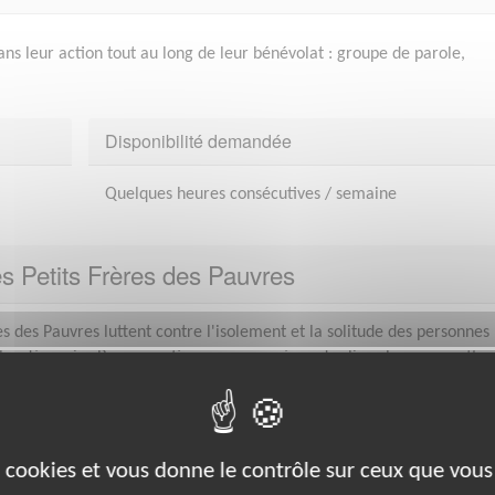
ns leur action tout au long de leur bénévolat : groupe de parole,
Disponibilité demandée
Quelques heures consécutives / semaine
es Petits Frères des Pauvres
es des Pauvres luttent contre l'isolement et la solitude des personnes
plus démunies.Par nos actions, nous recréons des liens leur permettan
t faire partie du monde qui les entoure. Vivre tout
es cookies et vous donne le contrôle sur ceux que vous
ez