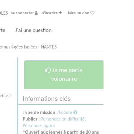
OLES
se connecter
s'inscrire
faire un don
rte
J'ai une question
nnes âgées isolées - NANTES
Je me porte
volontaire
Informations clés
eille à
Type de mission :
Ecoute
Publics :
Personnes en difficulté,
Personnes âgées
*Ouvert aux jeunes à partir de 20 ans