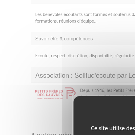
Les bénévoles écoutants sont formés et soutenus da
formations, réunions d'équipe...
Savoir être & compétences
Ecoute, respect, discrétion, disponibilté, régularité
Association : Solitud'écoute par L
Depuis 1946, les Petits Frèr
âgées, prioritairement les 
de reprendre goût à la vie e
simplement.Depuis...
Plus sur cette association
Ce site utilise d
autres missions bénévoles ch