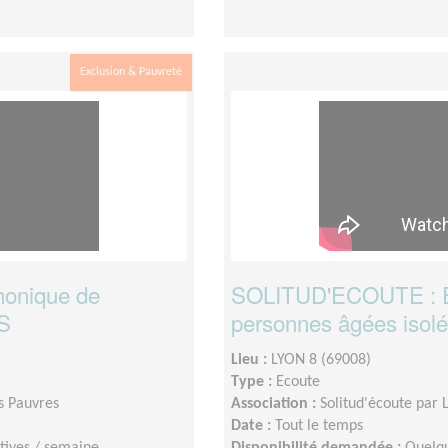
Exclusion & Pauvreté
onique de
SOLITUD'ECOUTE : Ec
ES
personnes âgées isol
Lieu :
LYON 8 (69008)
Type :
Ecoute
es Pauvres
Association :
Solitud'écoute par 
Date :
Tout le temps