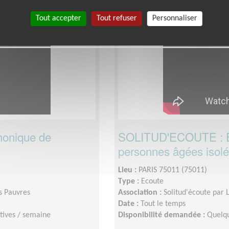
Solitud'écoute par Les Petits Frères des Pa
Tout accepter
Tout refuser
Personnaliser
Exclusion & Pauvreté
onique de
SOLITUD'ECOUTE : Ec
personnes âgées isol
Lieu :
PARIS 75011 (75011)
Type :
Ecoute
es Pauvres
Association :
Solitud'écoute par 
Date :
Tout le temps
tives / semaine
Disponibilité demandée :
Quelqu