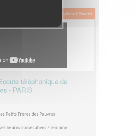
uvres
Exclusion & Pauvreté
oute téléphonique de
ées - PARIS
Les Petits Frères des Pauvres
es heures consécutives / semaine