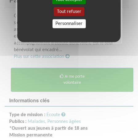
Tout refuser
On ne doit pas abandonner les malades qui voient
s’éloigner l’espoir d’une guérison. Les soins palliatifs
Personnaliser
associent traitement efficace de la douleur physique
et morale, des soins de confort et un
accompagnement d’écoute bénévole.C'est le seul
bénévolat qui encadré...
Plus sur cette association
Je me porte
volontaire
Informations clés
Type de mission :
Ecoute
Publics :
Malades,
Personnes âgées
*Ouvert aux jeunes à partir de 18 ans
Mission permanente