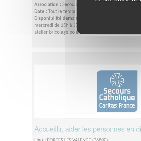
Association :
Secours catholique - Délégation DR
Date :
Tout le temps
Disponibilité demandée :
Accueil le mardi et vendr
mercredi de 15h à 17h00le mercredi sur RDV de 14h 
atelier bricolage pour enfants mercredi 15h-17h
Accueillir, aider les personnes en di
Lieu :
PORTES LES VALENCE (26800)