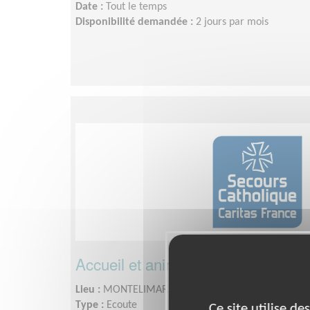
Date :
Tout le temps
Disponibilité demandée :
2 jours par mois
Accueil et animation d'ateliers pour
Lieu :
MONTELIMAR (26200)
Type :
Ecoute
Ce site utilise d