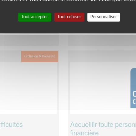
OME-ARDECHE
Association :
Secours catholiqu
Date :
Tout le temps
Tout accepter
Tout refuser
Personnaliser
edi de 9h00 à 11h00 et le
Disponibilité demandée :
2 heur
à 15h atelier lecture ou
Exclusion & Pauvreté
fficultés
Accueillir toute person
financière