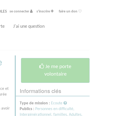
OLES
se connecter
s'inscrire
faire un don
rte
J'ai une question
e
Je me porte
volontaire
Informations clés
ace et
urée
Type de mission :
Ecoute
 avoir
Publics :
Personnes en difficulté,
Intergénérationnel, familles,
Adultes,