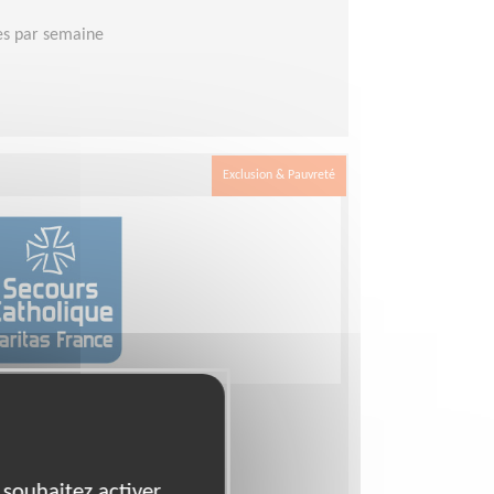
es par semaine
Exclusion & Pauvreté
rsonnes en difficultés
 souhaitez activer