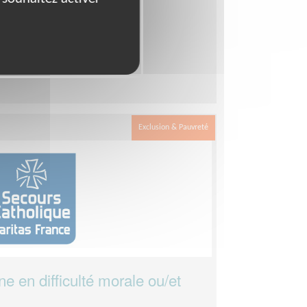
e - Délégation DROME-ARDECHE
es par semaine
Exclusion & Pauvreté
ne en difficulté morale ou/et