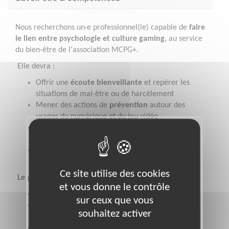
Nous recherchons un·e professionnel(le) capable de
faire
le lien entre psychologie et culture gaming
, au service
du bien-être de l'association MCPG+.
Elle devra :
Offrir une
écoute bienveillante
et repérer les
situations de mal-être ou de harcèlement
Mener des actions de
prévention
autour des
usages du numérique et du jeu vidéo
Soutenir les équipes
dans la gestion des
comportements à risque
Contribuer à maintenir un
espace sain,
respectueux et inclusif
Ce site utilise des cookies
Le profil idéal :
et vous donne le contrôle
Psychologue diplômé(e) (ou en fin de formation)
sur ceux que vous
Connaissances des environnements en ligne
souhaitez activer
(Discord, jeux vidéo…)
Sensible aux enjeux de
prévention numérique