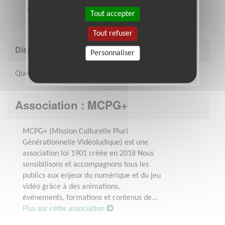
Dotée d’un bon sens du relationnel, de pédagogie
Tout accepter
et d’adaptabilité
Tout refuser
Disponibilité demandée
Personnaliser
Quelques heures par semaine
Association : MCPG+
MCPG+ (Mission Culturelle Pluri
Générationnelle Vidéoludique) est une
association loi 1901 créée en 2018 Nous
sensibilisons et accompagnons tous les
publics aux enjeux du numérique et du jeu
vidéo grâce à des animations,
événements, formations et contenus de...
Plus sur cette association