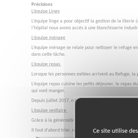
Précisions
L’équipe Linge
L’équipe linge a pour objectif la gestion de la literie
l’hôpital nous avons accès à une blanchisserie industr
L’équipe ménage
L’équipe ménage se relaie pour nettoyer le refuge en
dans cette tâche.
L’équipe repas
Lorsque les personnes exilées arrivent au Refuge, la
L’équipe repas cuisine les petits déjeuner, le repas 
qui vont manger.
Depuis juillet 2017, nous avons servi 150 000 repas c
L’équipe vestiaire
Grâce à la générosité des habitant.e.s, nous pouvon
Ce site utilise d
Il faut d'abord trier, ranger et organiser les dons et 