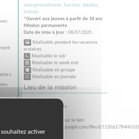
Intergénérationnel, familles,
Adultes,
Enfants
*Ouvert aux jeunes à partir de 18 ans
avec
Mission permanente
Date de mise à jour :
08/07/2025
Réalisable pendant les vacances
ement
scolaires
Réalisable le soir
Réalisable le week end
Réalisable en groupe
ehors.
Réalisable en journée
Lieu de la mission
nnes
34 route de Grenoble
05100 BRIANCON
Les indications sont sur le lien
suivanthttps://drive.google.com/file/d/1120zLE7B4HU3
 souhaitez activer
lies.
usp=sharing