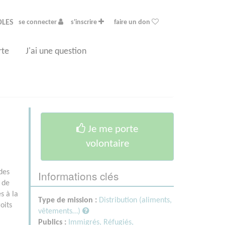
OLES
se connecter
s'inscrire
faire un don
rte
J'ai une question
Je me porte
volontaire
Informations clés
des
 de
s à la
Type de mission :
Distribution (aliments,
oits
vêtements…)
Publics :
Immigrés, Réfugiés,