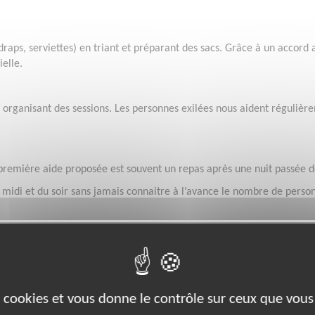
 (draps, serviettes) en triant et préparant des sacs. Grâce à un accord 
ielle.
 organisant des sessions. Les personnes exilées nous aident régulièr
 première aide proposée est souvent un repas après une nuit passée d
du midi et du soir sans jamais connaitre à l’avance le nombre de perso
uisinés par des bénévoles.
s proposer des vêtements adaptés aux personnes exilées.
es cookies et vous donne le contrôle sur ceux que vous
le vestiaire pour ensuite les mettre à disposition des personnes accueil