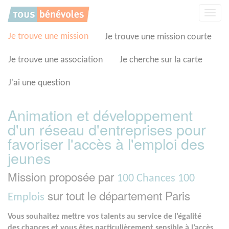
Panneau de gestion des cookies
Affic
la
navig
Je trouve une mission
Je trouve une mission courte
Je trouve une association
Je cherche sur la carte
J'ai une question
Animation et développement
d'un réseau d'entreprises pour
favoriser l'accès à l'emploi des
jeunes
Mission proposée par
100 Chances 100
sur tout le département Paris
Emplois
Vous souhaitez mettre vos talents au service de l’égalité
des chances et vous êtes particulièrement sensible à l’accès