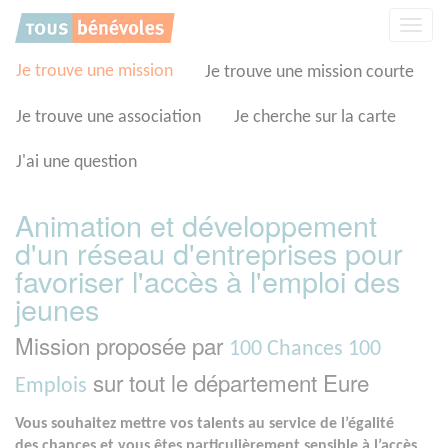
Panneau de gestion des cookies
Affic
la
navig
Je trouve une mission
Je trouve une mission courte
Je trouve une association
Je cherche sur la carte
J'ai une question
Animation et développement
d'un réseau d'entreprises pour
favoriser l'accès à l'emploi des
jeunes
Mission proposée par
100 Chances 100
sur tout le département Eure
Emplois
Vous souhaitez mettre vos talents au service de l’égalité
des chances et vous êtes particulièrement sensible à l’accès