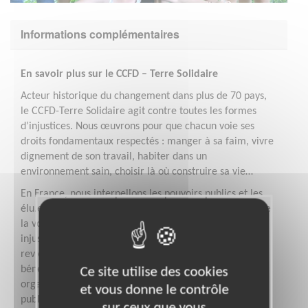
Informations complémentaires
En savoir plus sur le CCFD – Terre Solidaire
Acteur historique du changement dans plus de 70 pays,
le CCFD-Terre Solidaire agit contre toutes les formes
d’injustices. Nous œuvrons pour que chacun voie ses
droits fondamentaux respectés : manger à sa faim, vivre
dignement de son travail, habiter dans un
environnement sain, choisir là où construire sa vie…
En France, nous interpellons les pouvoirs publics et les
élu.e.s pour défendre l’intérêt général et faire entendre
la voix des plus fragiles. Motivé par la certitude que les
injustices de ce monde ne sont pas une fatalité et qu’il
revient à chacun de se mobiliser, notre réseau de
bénévoles agit dans toute la France. Less bénévoles
Ce site utilise des cookies
organisent des ateliers dans des écoles, des débats
et vous donne le contrôle
publics, des rencontres avec des acteur.ice.s engagé.e.s