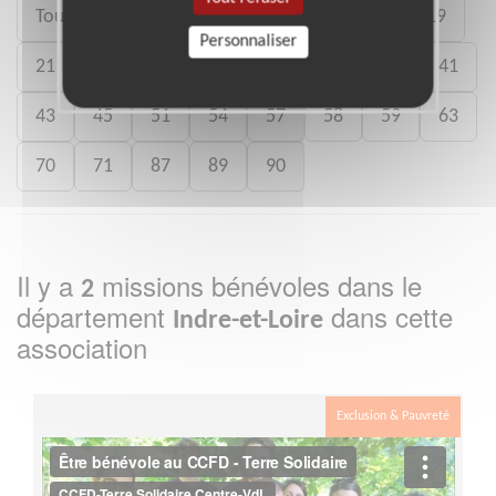
Toute la France
03
08
15
18
19
Personnaliser
21
23
25
28
36
37
39
41
43
45
51
54
57
58
59
63
70
71
87
89
90
Il y a
missions bénévoles dans le
2
département
dans cette
Indre-et-Loire
association
Exclusion & Pauvreté