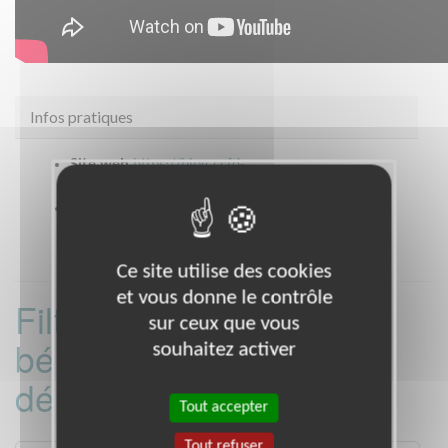
Infos pratiques
Site web
https://blog.ccfd-
terresolidaire.org/centre/
Coordonnées
TOURS (37000)
Ce site utilise des cookies
et vous donne le contrôle
Filtrer les missions
sur ceux que vous
bénévoles par
souhaitez activer
département :
Tout accepter
Tout refuser