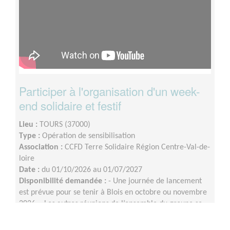
Participer à l'organisation d'un week-
end solidaire et festif
Lieu :
TOURS (37000)
Type :
Opération de sensibilisation
Association :
CCFD Terre Solidaire Région Centre-Val-de-
loire
Date :
du 01/10/2026 au 01/07/2027
Disponibilité demandée :
- Une journée de lancement
est prévue pour se tenir à Blois en octobre ou novembre
2026 ;- Les autres réunions de l’ensemble du groupe se
tiendront en visio, à raison d’une fois par mois environ
(le rythme pourra évoluer à l'approche de l'événement)